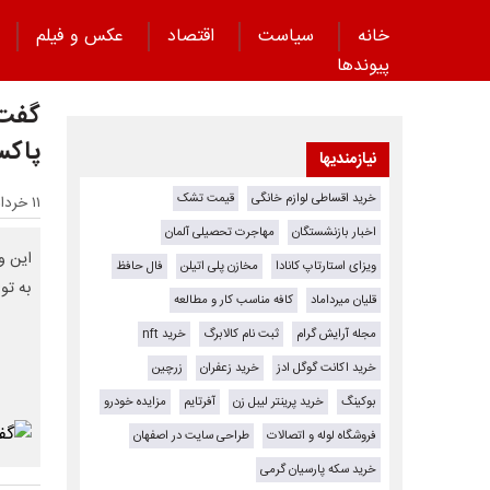
خانه
سیاست
اقتصاد
عکس و فیلم
پیوند‌ها
گفت‌
پاکس
نیازمندیها
خرید اقساطی لوازم خانگی
قیمت تشک
۱۱ خرداد ۱۴۰۵ - ۱۶:۴۱
اخبار بازنشستگان
مهاجرت تحصیلی آلمان
این و
ویزای استارتاپ کانادا
مخازن پلی اتیلن
فال حافظ
به توا
قلیان میرداماد
کافه مناسب کار و مطالعه
مجله آرایش گرام
ثبت نام کالابرگ
خرید nft
خرید اکانت گوگل ادز
خرید زعفران
زرچین
بوکینگ
خرید پرینتر لیبل زن
آفرتایم
مزایده خودرو
فروشگاه لوله و اتصالات
طراحی سایت در اصفهان
خرید سکه پارسیان گرمی