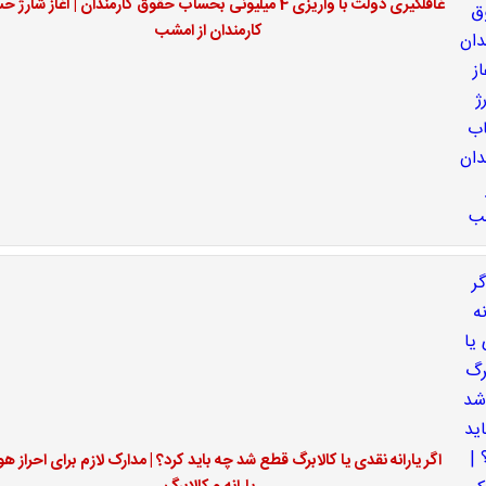
غافلگیری دولت با واریزی 4 میلیونی بحساب حقوق کارمندان | آغاز شار
کارمندان از امشب
اگر یارانه نقدی یا کالابرگ قطع شد چه باید کرد؟ | مدارک لازم برای احراز ه