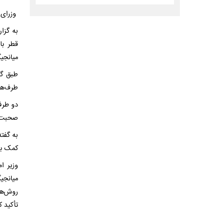
وزرای 
به گزا
قطر با
میانجی
طبق گز
طرف‌ها 
دو طرف
صحبت ک
به گفت
کمک به
وزیر ا
میانجی
روش‌ها
تأکید ک