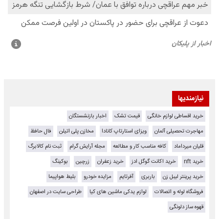
نیازمندیها
خرید اقساطی لوازم خانگی
قیمت تشک
اخبار بازنشستگان
مهاجرت تحصیلی آلمان
ویزای استارتاپ کانادا
مخازن پلی اتیلن
فال حافظ
قلیان میرداماد
کافه مناسب کار و مطالعه
مجله آرایش گرام
ثبت نام کالابرگ
خرید nft
خرید اکانت گوگل ادز
خرید زعفران
زرچین
بوکینگ
خرید پرینتر لیبل زن
باربری
آفرتایم
مزایده خودرو
بلیط هواپیما
فروشگاه لوله و اتصالات
لوازم یدکی ماشین های کیا
طراحی سایت در اصفهان
قهوه ساز دلونگی