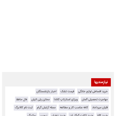
نیازمندیها
خرید اقساطی لوازم خانگی
قیمت تشک
اخبار بازنشستگان
مهاجرت تحصیلی آلمان
ویزای استارتاپ کانادا
مخازن پلی اتیلن
فال حافظ
قلیان میرداماد
کافه مناسب کار و مطالعه
مجله آرایش گرام
ثبت نام کالابرگ
خرید nft
خرید اکانت گوگل ادز
خرید زعفران
زرچین
بوکینگ