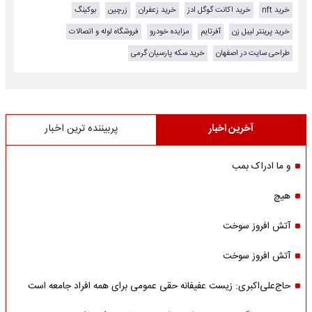
خرید nft
خرید اکانت گوگل ادز
خرید زعفران
زرچین
بوکینگ
خرید پرینتر لیبل زن
آفرتایم
مزایده خودرو
فروشگاه لوله و اتصالات
طراحی سایت در اصفهان
خرید سکه پارسیان گرمی
آخرین اخبار
پربیننده ترین اخبار
و ما ادراک بمب
هیچ
آتش افروز سوخت
آتش افروز سوخت
حاج‌علی‌اکبری: زیست عفیفانه حقی عمومی برای همه افراد جامعه است