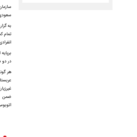
سعودی ب
به گزار
تمام ک
انفراد
برپایه
در دو ش
هر گون
عربستا
غیرزیا
ضمن رع
اتوبوس