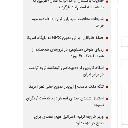
حمایت پاکستان از مذاکرات عمان/طرفین به
تفاهم نامه اسلام‌آباد بازگردند
شایعات معافیت سربازان فراری/ اطلاعیه مهم
فراجا
حملۀ خلبانان ایرانی بدون GPS به پایگاه آمریکا
ردپای هوش مصنوعی در ترورهای هدفمند؛ از
هنیه تا جنگ ۴۰ روزه
انتقاد گاردین از «دیپلماسی کودکستانی» ترامپ
در برابر ایران
تنگه ملک ماست | این‌بار بدون حتی نظر امریکا
احتمال شنیدن صدای انفجار در پاکدشت / نگران
نشوید
وزیر خارجه ترکیه: اسرائیل هیچ قصدی برای
صلح در غزه ندارد