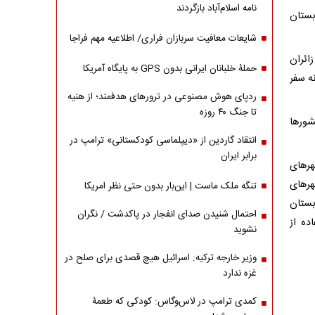
نامه اسلام‌آباد بازگردند
رزیارتی عربستان
شایعات معافیت سربازان فراری/ اطلاعیه مهم فراجا
زائران
حملۀ خلبانان ایرانی بدون GPS به پایگاه آمریکا
ه سفر
ردپای هوش مصنوعی در ترورهای هدفمند؛ از هنیه
تا جنگ ۴۰ روزه
شورها
انتقاد گاردین از «دیپلماسی کودکستانی» ترامپ در
برابر ایران
هرهای
هرهای
تنگه ملک ماست | این‌بار بدون حتی نظر امریکا
بستان
احتمال شنیدن صدای انفجار در پاکدشت / نگران
ده از
نشوید
وزیر خارجه ترکیه: اسرائیل هیچ قصدی برای صلح در
غزه ندارد
کمدی ترامپ در لاس‌وگاس: کودکی که طعمۀ