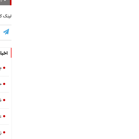
لینک کو
اخبا
چ
خ
ش
ع
ز