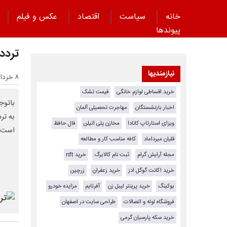
خانه
سیاست
اقتصاد
عکس و فیلم
پیوند‌ها
تردد
نیازمندیها
۸ خرداد ۱۴۰۴ - ۱۹:۱۰
خرید اقساطی لوازم خانگی
قیمت تشک
باتوج
اخبار بازنشستگان
مهاجرت تحصیلی آلمان
به تر
ویزای استارتاپ کانادا
مخازن پلی اتیلن
فال حافظ
است.
قلیان میرداماد
کافه مناسب کار و مطالعه
مجله آرایش گرام
ثبت نام کالابرگ
خرید nft
خرید اکانت گوگل ادز
خرید زعفران
زرچین
بوکینگ
خرید پرینتر لیبل زن
آفرتایم
مزایده خودرو
فروشگاه لوله و اتصالات
طراحی سایت در اصفهان
خرید سکه پارسیان گرمی