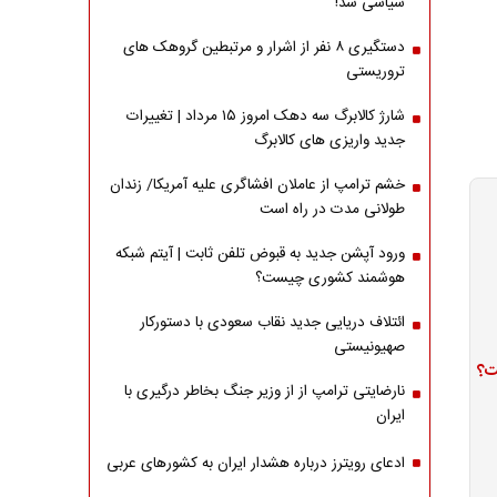
سیاسی شد!
دستگیری ۸ نفر از اشرار و مرتبطین گروهک های
تروریستی
شارژ کالابرگ سه دهک امروز ۱۵ مرداد | تغییرات
جدید واریزی های کالابرگ
خشم ترامپ از عاملان افشاگری‌ علیه آمریکا/ زندان
طولانی مدت در راه است
ورود آپشن جدید به قبوض تلفن ثابت | آیتم شبکه
هوشمند کشوری چیست؟
ائتلاف دریایی جدید نقاب سعودی با دستورکار
صهیونیستی
ت؟
نارضایتی ترامپ از از وزیر جنگ بخاطر درگیری با
ایران
ادعای رویترز درباره هشدار ایران به کشورهای عربی