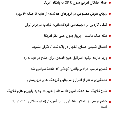
حملۀ خلبانان ایرانی بدون GPS به پایگاه آمریکا
ردپای هوش مصنوعی در ترورهای هدفمند؛ از هنیه تا جنگ ۴۰ روزه
انتقاد گاردین از «دیپلماسی کودکستانی» ترامپ در برابر ایران
تنگه ملک ماست | این‌بار بدون حتی نظر امریکا
احتمال شنیدن صدای انفجار در پاکدشت / نگران نشوید
وزیر خارجه ترکیه: اسرائیل هیچ قصدی برای صلح در غزه ندارد
کمدی ترامپ در لاس‌وگاس: کودکی که طعمۀ سیاسی شد!
دستگیری ۸ نفر از اشرار و مرتبطین گروهک های تروریستی
شارژ کالابرگ سه دهک امروز ۱۵ مرداد | تغییرات جدید واریزی های کالابرگ
خشم ترامپ از عاملان افشاگری‌ علیه آمریکا/ زندان طولانی مدت در راه
است