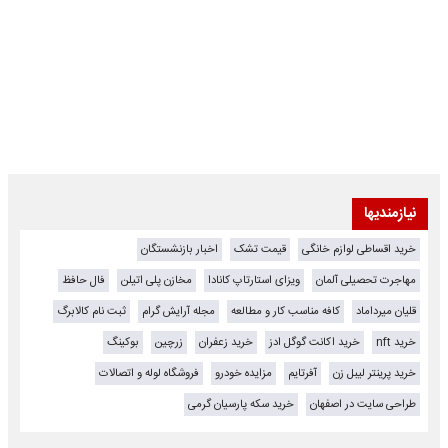
نیازمندیها
خرید اقساطی لوازم خانگی
قیمت تشک
اخبار بازنشستگان
مهاجرت تحصیلی آلمان
ویزای استارتاپ کانادا
مخازن پلی اتیلن
فال حافظ
قلیان میرداماد
کافه مناسب کار و مطالعه
مجله آرایش گرام
ثبت نام کالابرگ
خرید nft
خرید اکانت گوگل ادز
خرید زعفران
زرچین
بوکینگ
خرید پرینتر لیبل زن
آفرتایم
مزایده خودرو
فروشگاه لوله و اتصالات
طراحی سایت در اصفهان
خرید سکه پارسیان گرمی