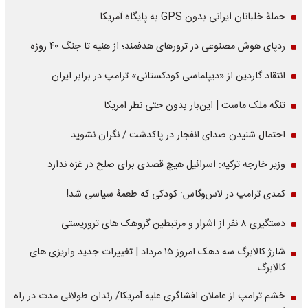
حملۀ خلبانان ایرانی بدون GPS به پایگاه آمریکا
ردپای هوش مصنوعی در ترورهای هدفمند؛ از هنیه تا جنگ ۴۰ روزه
انتقاد گاردین از «دیپلماسی کودکستانی» ترامپ در برابر ایران
تنگه ملک ماست | این‌بار بدون حتی نظر امریکا
احتمال شنیدن صدای انفجار در پاکدشت / نگران نشوید
وزیر خارجه ترکیه: اسرائیل هیچ قصدی برای صلح در غزه ندارد
کمدی ترامپ در لاس‌وگاس: کودکی که طعمۀ سیاسی شد!
دستگیری ۸ نفر از اشرار و مرتبطین گروهک های تروریستی
شارژ کالابرگ سه دهک امروز ۱۵ مرداد | تغییرات جدید واریزی های
کالابرگ
خشم ترامپ از عاملان افشاگری‌ علیه آمریکا/ زندان طولانی مدت در راه