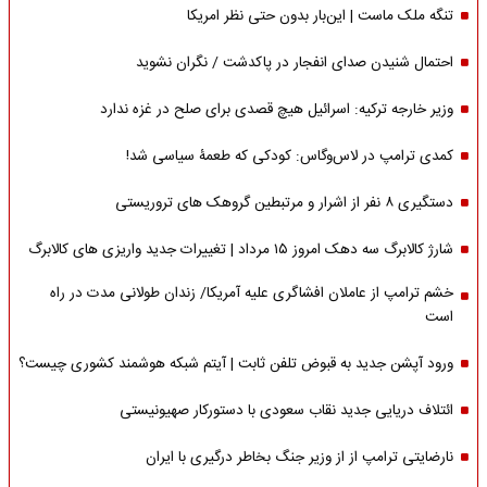
تنگه ملک ماست | این‌بار بدون حتی نظر امریکا
احتمال شنیدن صدای انفجار در پاکدشت / نگران نشوید
وزیر خارجه ترکیه: اسرائیل هیچ قصدی برای صلح در غزه ندارد
کمدی ترامپ در لاس‌وگاس: کودکی که طعمۀ سیاسی شد!
دستگیری ۸ نفر از اشرار و مرتبطین گروهک های تروریستی
شارژ کالابرگ سه دهک امروز ۱۵ مرداد | تغییرات جدید واریزی های کالابرگ
خشم ترامپ از عاملان افشاگری‌ علیه آمریکا/ زندان طولانی مدت در راه
است
ورود آپشن جدید به قبوض تلفن ثابت | آیتم شبکه هوشمند کشوری چیست؟
ائتلاف دریایی جدید نقاب سعودی با دستورکار صهیونیستی
نارضایتی ترامپ از از وزیر جنگ بخاطر درگیری با ایران