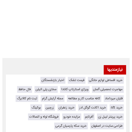
نیازمندیها
خرید اقساطی لوازم خانگی
قیمت تشک
اخبار بازنشستگان
مهاجرت تحصیلی آلمان
ویزای استارتاپ کانادا
مخازن پلی اتیلن
فال حافظ
قلیان میرداماد
کافه مناسب کار و مطالعه
مجله آرایش گرام
ثبت نام کالابرگ
خرید nft
خرید اکانت گوگل ادز
خرید زعفران
زرچین
بوکینگ
خرید پرینتر لیبل زن
آفرتایم
مزایده خودرو
فروشگاه لوله و اتصالات
طراحی سایت در اصفهان
خرید سکه پارسیان گرمی