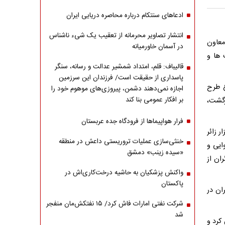
ادعاهای سنتکام درباره محاصره دریایی ایران
انتشار تصاویر محرمانه از تعقیب یک شیء ناشناس
معاون
در آسمان خاورمیانه
 ها و
قالیباف: قلم، امتداد شمشیر عدالت و رسانه، سنگر
پاسداری از حقیقت است/ فرزندان این سرزمین
ع طرح
اجازه نمی‌دهند دشمن، پیروزی‌های موهوم خود را
بر افکار عمومی بنا کند
بازگشت،
فرار هواپیماها از فرودگاه جده عربستان
جام شده پیش‌بینی می شود در اربعین امسال حدود 900 هزار زائر
خنثی‌سازی عملیات تروریستی داعش در منطقه
 حمل‌ونقل هوایی و
«سیده زینب» دمشق
ران از
واکنش پزشکیان به حاشیه درخت‌کاری‌اش در
پاکستان
ان در
شرکت نفتی امارات فاش کرد/ ۱۵ نفتکش‌مان منفجر
شد
 را 7700 دستگاه عنوان کرد و