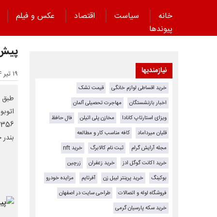
خانه
سیاست
اقتصاد
عکس و فیلم
پیوند‌ها
پیش بینی
نیازمندیها
۱۹ تیر ۱۴۰۴ - ۱۲:۲۵
خرید اقساطی لوازم خانگی
قیمت تشک
اخبار بازنشستگان
مهاجرت تحصیلی آلمان
ویزای استارتاپ کانادا
مخازن پلی اتیلن
فال حافظ
6
قلیان میرداماد
کافه مناسب کار و مطالعه
بندر 
مجله آرایش گرام
ثبت نام کالابرگ
خرید nft
خرید اکانت گوگل ادز
خرید زعفران
زرچین
بوکینگ
خرید پرینتر لیبل زن
آفرتایم
مزایده خودرو
فروشگاه لوله و اتصالات
طراحی سایت در اصفهان
خرید سکه پارسیان گرمی