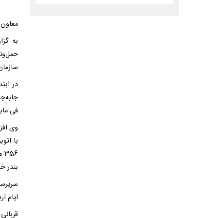
معاون حمل‌
به گزا
حمل‌ون
سازمان 
در ابت
فی مابی
56
بندر خ
سرپرست
ایام اربعین را 60 درصد و زم