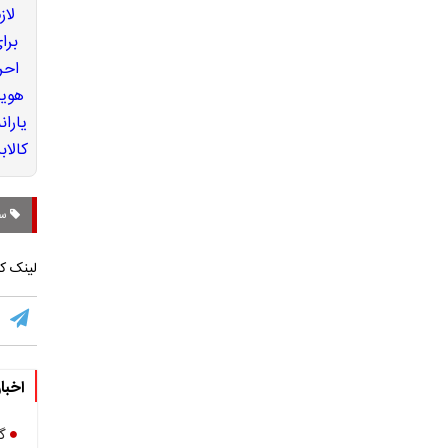
سف
لینک کو
اخبا
گ