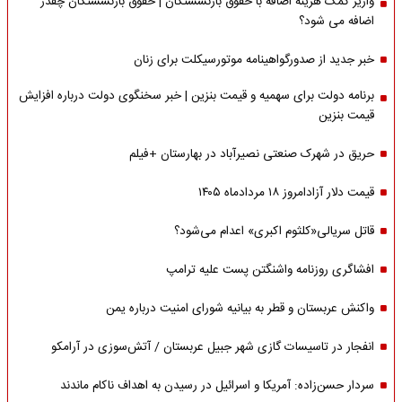
واریز کمک هزینه اضافه با حقوق بازنشستگان | حقوق بازنشستگان چقدر
اضافه می شود؟
خبر جدید از صدورگواهینامه موتورسیکلت برای زنان
برنامه دولت برای سهمیه و قیمت بنزین | خبر سخنگوی دولت درباره افزایش
قیمت بنزین
حریق در شهرک صنعتی نصیرآباد در بهارستان +فیلم
قیمت دلار آزادامروز ۱۸ مردادماه ۱۴۰۵
قاتل سریالی«کلثوم اکبری» اعدام می‌شود؟
افشاگری روزنامه واشنگتن پست علیه ترامپ
واکنش عربستان و قطر به بیانیه شورای امنیت درباره یمن
انفجار در تاسیسات گازی شهر جبیل عربستان / آتش‌سوزی در آرامکو
سردار حسن‌زاده: آمریکا و اسرائیل در رسیدن به اهداف ناکام ماندند