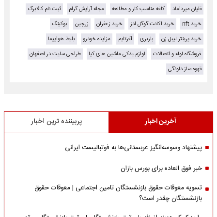
قلیان میرداماد
کافه مناسب کار و مطالعه
مجله آرایش گرام
ثبت نام کالابرگ
خرید nft
خرید اکانت گوگل ادز
خرید زعفران
زرچین
بوکینگ
خرید پرینتر لیبل زن
باربری
آفرتایم
مزایده خودرو
بلیط هواپیما
فروشگاه لوله و اتصالات
لوازم یدکی ماشین های کیا
طراحی سایت در اصفهان
قهوه ساز دلونگی
آخرین اخبار
پربیننده ترین اخبار
پیشنهاد وسوسه‌انگیز عربستانی‌ها به فوتبالیست ایرانی
خبر فوق العاده برای بورس بازان
تسویه معوقات حقوق بازنشستگان تامین اجتماعی | معوقات حقوق
بازنشستگان چقدر است؟