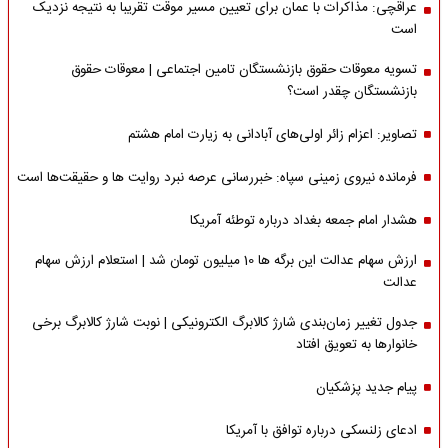
عراقچی: مذاکرات با عمان برای تعیین مسیر موقت تقریبا به نتیجه نزدیک
است
تسویه معوقات حقوق بازنشستگان تامین اجتماعی | معوقات حقوق
بازنشستگان چقدر است؟
تصاویر: اعزام زائر اولی‌های آبادانی به زیارت امام هشتم
فرمانده نیروی زمینی سپاه: خبررسانی عرصه نبرد روایت ها و حقیقت‌ها است
هشدار امام جمعه بغداد درباره توطئه آمریکا
ارزش سهام عدالت این برگه ها 10 میلیون تومان شد | استعلام ارزش سهام
عدالت
جدول تغییر زمان‌بندی شارژ کالابرگ الکترونیکی | نوبت شارژ کالابرگ برخی
خانوارها به تعویق افتاد
پیام جدید پزشکیان
ادعای زلنسکی درباره توافق با آمریکا