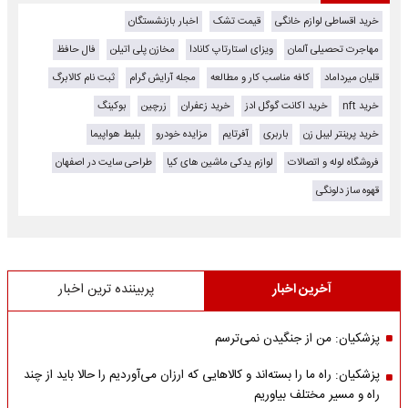
خرید اقساطی لوازم خانگی
قیمت تشک
اخبار بازنشستگان
مهاجرت تحصیلی آلمان
ویزای استارتاپ کانادا
مخازن پلی اتیلن
فال حافظ
قلیان میرداماد
کافه مناسب کار و مطالعه
مجله آرایش گرام
ثبت نام کالابرگ
خرید nft
خرید اکانت گوگل ادز
خرید زعفران
زرچین
بوکینگ
خرید پرینتر لیبل زن
باربری
آفرتایم
مزایده خودرو
بلیط هواپیما
فروشگاه لوله و اتصالات
لوازم یدکی ماشین های کیا
طراحی سایت در اصفهان
قهوه ساز دلونگی
آخرین اخبار
پربیننده ترین اخبار
پزشکیان: من از جنگیدن نمی‌ترسم
پزشکیان: راه ما را بسته‌اند و کالاهایی که ارزان می‌آوردیم را حالا باید از چند
راه و مسیر مختلف بیاوریم