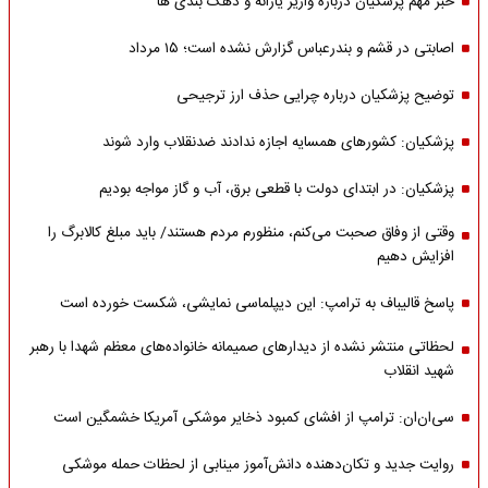
خبر مهم پزشکیان درباره واریز یارانه و دهک بندی ها
اصابتی در قشم و بندرعباس گزارش نشده است؛ ۱۵ مرداد
توضیح پزشکیان درباره چرایی حذف ارز ترجیحی
پزشکیان: کشورهای همسایه اجازه ندادند ضدنقلاب وارد شوند
پزشکیان: در ابتدای دولت با قطعی برق، آب و گاز مواجه بودیم
وقتی از وفاق صحبت می‌کنم، منظورم مردم هستند/ باید مبلغ کالابرگ را
افزایش دهیم
پاسخ قالیباف به ترامپ: این دیپلماسی نمایشی، شکست خورده است
لحظاتی منتشر نشده از دیدارهای صمیمانه خانواده‌های معظم شهدا با رهبر
شهید انقلاب
سی‌ان‌ان: ترامپ از افشای کمبود ذخایر موشکی آمریکا خشمگین است
روایت جدید و تکان‌دهنده دانش‌آموز مینابی از لحظات حمله موشکی