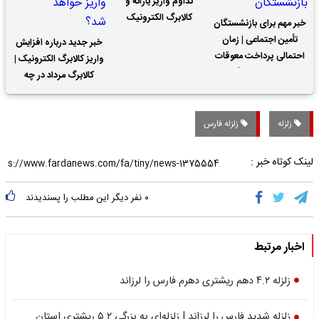
تداوم واریز یارانه و
کالابرگ الکترونیک
خبر مهم برای بازنشستگان
تأمین اجتماعی | زمان
خبر جدید درباره افزایش
احتمالی پرداخت معوقات
واریز کالابرگ الکترونیک |
حقوق بازنشستگان
کالابرگ مرداد در چه
تاریخی واریز خواهد شد؟
زلزله
زلزله فارس
لینک کوتاه خبر :
۰
نفر دیگر این مطلب را پسندیدند
اخبار مرتبط
زلزله ۴.۲ دهم ریشتری دهرم فارس را لرزاند
زلزله شدید فارس را لرزاند | زلزله‌ای به بزرگی ۵.۲ ریشتری استان