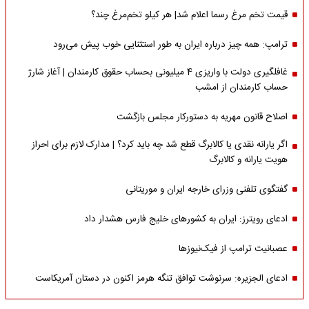
قیمت تخم مرغ رسما اعلام شد| هر کیلو تخم‌مرغ چند؟
ترامپ: همه چیز درباره ایران به طور استثنایی خوب پیش می‌رود
غافلگیری دولت با واریزی 4 میلیونی بحساب حقوق کارمندان | آغاز شارژ
حساب کارمندان از امشب
اصلاح قانون مهریه به دستورکار مجلس بازگشت
اگر یارانه نقدی یا کالابرگ قطع شد چه باید کرد؟ | مدارک لازم برای احراز
هویت یارانه و کالابرگ
گفتگوی تلفنی وزرای خارجه ایران و موریتانی
ادعای رویترز: ایران به کشورهای خلیج فارس هشدار داد
عصبانیت ترامپ از فیک‌نیوزها
ادعای الجزیره: سرنوشت توافق تنگه هرمز اکنون در دستان آمریکاست