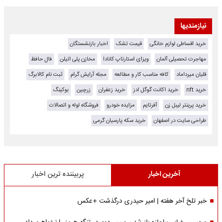
نیازمندیها
خرید اقساطی لوازم خانگی
قیمت تشک
اخبار بازنشستگان
مهاجرت تحصیلی آلمان
ویزای استارتاپ کانادا
مخازن پلی اتیلن
فال حافظ
قلیان میرداماد
کافه مناسب کار و مطالعه
مجله آرایش گرام
ثبت نام کالابرگ
خرید nft
خرید اکانت گوگل ادز
خرید زعفران
زرچین
بوکینگ
خرید پرینتر لیبل زن
آفرتایم
مزایده خودرو
فروشگاه لوله و اتصالات
طراحی سایت در اصفهان
خرید سکه پارسیان گرمی
آخرین اخبار
پربیننده ترین اخبار
خبر تلخ آخر هفته | امیر حیدری درگذشت +عکس