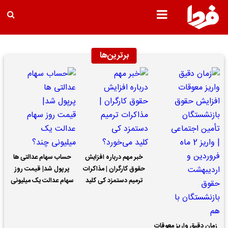
برترین‌ها
خبر مهم درباره افزایش
حساب سهام عدالتی ها
حقوق کارگران | مذاکرات
پرپول شد| قیمت روز
ترمیم دستمزد کی کلید
سهام عدالت یک میلیونی
می‌خورد؟
چند؟
زمان دقیق واریز معوقات