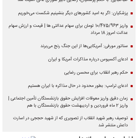
طباطبایی: با حکم پزشکیان، رضایی دبیر شورای عالی امنیت شد
پزشکیان: اگر به امید کشورهای دیگر بنشینیم شکست می‌خوریم
واریز 10/475/963 تومان برای سهام عدالتی ها | قیمت و ارزش سهام
عدالت امروز 18 مرداد
سناتور مورفی: آمریکایی‌ها از این جنگ رنج می‌برند
ادعای آکسیوس درباره مذاکرات آمریکا و ایران
حکم رهبر انقلاب برای محسن رضایی
ادعای ترامپ: بطور محدود در حال مذاکره با ایران هستیم
زمان دقیق واریز معوقات افزایش حقوق بازنشستگان تأمین اجتماعی |
واریز 2 ماه فروردین و اردیبهشت حقوق بازنشستگان با هم
توصیف رهبر شهید انقلاب از تصویری که از شهید حججی در اسارت
داعش منتشر شد