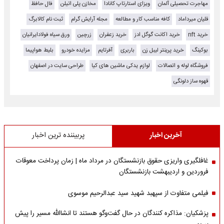
مهاجرت تحصیلی آلمان
ویزای استارتاپ کانادا
مخازن پلی اتیلن
فال حافظ
قلیان میرداماد
کافه مناسب کار و مطالعه
مجله آرایش گرام
ثبت نام کالابرگ
خرید nft
خرید اکانت گوگل ادز
خرید زعفران
زرچین
ورق سیاه فولادایرانیان
بوکینگ
خرید پرینتر لیبل زن
باربری
آفرتایم
مزایده خودرو
بلیط هواپیما
فروشگاه لوله و اتصالات
لوازم یدکی ماشین های کیا
طراحی سایت در اصفهان
قهوه ساز دلونگی
آخرین اخبار
پربیننده ترین اخبار
غافلگیری واریزی حقوق بازنشستگان در مرداد ماه | زمان پرداخت معوقات
فروردین و اردیبهشت بازنشستگان
فیلمی متفاوت از سپهبد شهید سید عبدالرحیم موسوی
پزشکیان: مذاکره کنندگان در حال گفت‌وگو هستند تا انشاالله مسیر را پیش