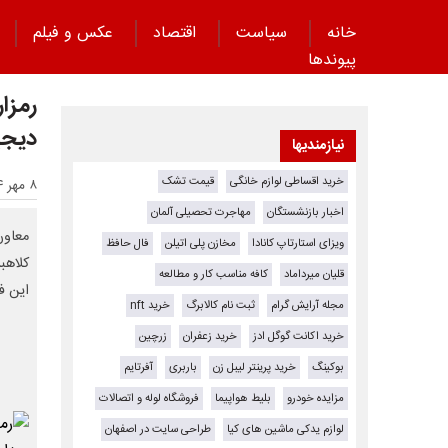
خانه
سیاست
اقتصاد
عکس و فیلم
پیوند‌ها
رمزار
دیجی
نیازمندیها
خرید اقساطی لوازم خانگی
قیمت تشک
۸ مهر ۱۴۰۴ - ۰۵:۲۱
اخبار بازنشستگان
مهاجرت تحصیلی آلمان
معاون
ویزای استارتاپ کانادا
مخازن پلی اتیلن
فال حافظ
کلاهب
قلیان میرداماد
کافه مناسب کار و مطالعه
این ف
مجله آرایش گرام
ثبت نام کالابرگ
خرید nft
خرید اکانت گوگل ادز
خرید زعفران
زرچین
بوکینگ
خرید پرینتر لیبل زن
باربری
آفرتایم
مزایده خودرو
بلیط هواپیما
فروشگاه لوله و اتصالات
لوازم یدکی ماشین های کیا
طراحی سایت در اصفهان