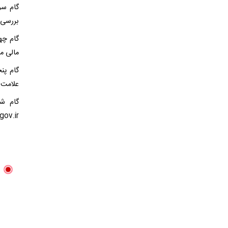
گام سو
بررسی ک
گام چها
مالی م
گام پن
علامت 
fata.gov.ir موضوع