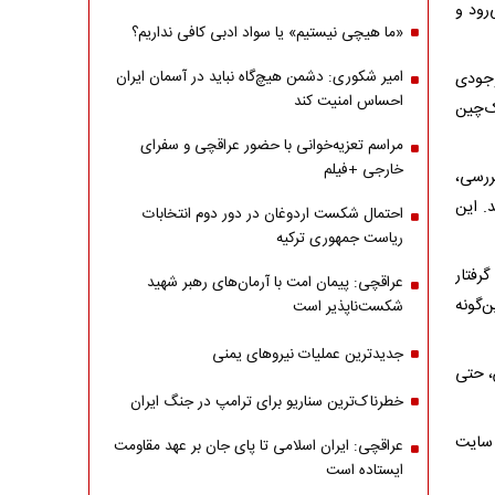
رود و
«ما هیچی نیستیم» یا سواد ادبی کافی نداریم؟
امیر شکوری: دشمن هیچ‌گاه نباید در آسمان ایران
وجودی
احساس امنیت کند
ک‌چین
مراسم تعزیه‌خوانی با حضور عراقچی و سفرای
خارجی +فیلم
ررسی،
. این
احتمال شکست اردوغان در دور دوم انتخابات
ریاست جمهوری ترکیه
رفتار
عراقچی: پیمان امت با آرمان‌های رهبر شهید
‌گونه
شکست‌ناپذیر است
جدیدترین عملیات نیروهای یمنی
س، حتی
خطرناک‌ترین سناریو برای ترامپ در جنگ ایران
 سایت
عراقچی: ایران اسلامی تا پای جان بر عهد مقاومت
ایستاده است