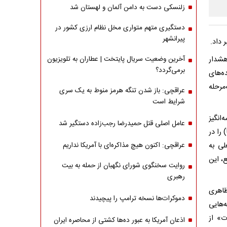
زلنسکی دست به دامن آلمان و لهستان شد
دستگیری متهم متواری مخل نظام ارزی کشور در
پیرانشهر
 داد.
هشدار
آخرین وضعیت سریال پایتخت | عطاران به تلویزیون
برمی‌گردد؟
ه‌های
‌مرحله
عراقچی: باز شدن تنگه هرمز منوط به یک سری
شرایط است
انگیز
عامل اصلی قتل حمیدرضا رجب‌زاده دستگیر شد
مطرح می‌کند؛ سپس برای جلب اعتماد، مبلغی نجومی (برای نمونه چند میلیون USDT) را در
لی به
عراقچی: اکنون هیچ مذاکره‌ای با آمریکا نداریم
، این
روایت سخنگوی شورای نگهبان از حمله به بیت
رهبری
ظاهری
دموکرات‌ها نسخه ترامپ را پیچیدند
‌هایی
ت» از
اذعان آمریکا به عبور ده‌ها کشتی از محاصره ایران