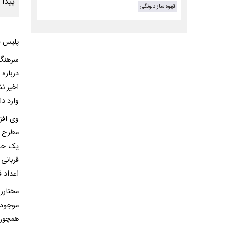
قهوه ساز دلونگی
پلیس فت
سرهنگ 
درباره
اخیر نش
وارد دا
وی افزو
یک حسا
قربانی 
اعداد 
مختارر
موجودی
همچون 