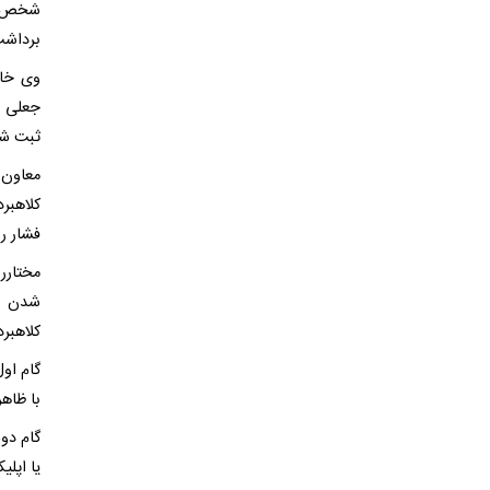
شخص می
برداشت
وی خاط
جعلی د
ثبت شد
معاون 
کلاهبر
فشار ر
مختارر
شدن در
کلاهبرد
گام اول
با ظاهر
گام دو
یا اپلی