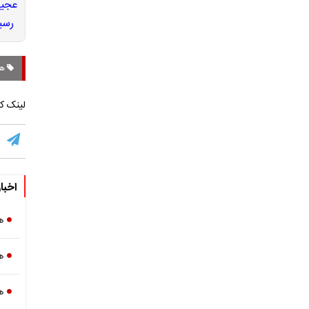
هش
لینک کو
اخبا
ه
ه
ه