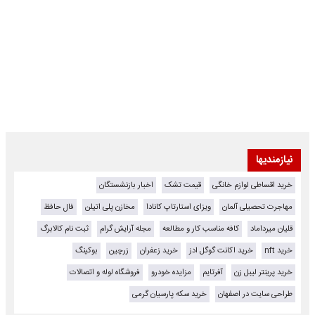
نیازمندیها
خرید اقساطی لوازم خانگی
قیمت تشک
اخبار بازنشستگان
مهاجرت تحصیلی آلمان
ویزای استارتاپ کانادا
مخازن پلی اتیلن
فال حافظ
قلیان میرداماد
کافه مناسب کار و مطالعه
مجله آرایش گرام
ثبت نام کالابرگ
خرید nft
خرید اکانت گوگل ادز
خرید زعفران
زرچین
بوکینگ
خرید پرینتر لیبل زن
آفرتایم
مزایده خودرو
فروشگاه لوله و اتصالات
طراحی سایت در اصفهان
خرید سکه پارسیان گرمی