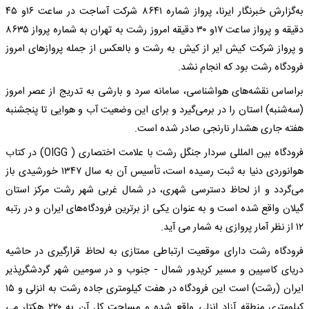
به‌گزارش خبرنگار ایرنا، پرواز شماره ۸۶۴۱ شرکت آساجت در ساعت ۱۶و ۴۵
دقیقه و پرواز ساعت ۱۷و ۳۰ دقیقه امروز رشت به تهران به شماره پرواز ۸۶۳۵
و پرواز شرکت کیش ایر از کیش به رشت و بالعکس از جمله پروازهای امروز
فرودگاه رشت بود که انجام نشد.
براساس نقشه‌های هواشناسی، سامانه سرد و بارشی به تدریج از عصر امروز
(سه‌شنبه) استان را در برمی‌گیرد و برای این وضعیت آب و هوایی تا پنجشنبه
هفته جاری هشدار نارنجی صادر شده است.
فرودگاه بین المللی سردار جنگل رشت با علامت اختصاری ( OIGG) در کتاب
هوانوردی دنیا به ثبت رسیده است، تأسیس آن به سال ۱۳۴۷ خورشیدی باز
می‌گردد و از لحاظ دسترسی شهری، در شمال غربی شهر رشت مرکز استان
گیلان واقع شده است و به عنوان یکی از برترین فرودگاه‌های ایران و در رتبه
۱۲ از نظر آمار پروازی به شمار می آید.
فرودگاه رشت دارای موقعیت ارتباطی ممتازی به لحاظ قرارگیری در حاشیه
دریای کاسپین و مسیر کریدور شمال - جنوب و در سومین شهر گردشگرپذیر
ایران (رشت) است این فرودگاه در هفت کیلومتری جاده رشت به انزلی و ۱۵
کیلومتری منطقه آزاد انزلی واقع شده و مساحت کل آن به ۲۲۰ هکتار می