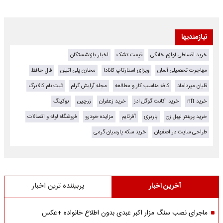
نیازمندیها
خرید اقساطی لوازم خانگی
قیمت تشک
اخبار بازنشستگان
مهاجرت تحصیلی آلمان
ویزای استارتاپ کانادا
مخازن پلی اتیلن
فال حافظ
قلیان میرداماد
کافه مناسب کار و مطالعه
مجله آرایش گرام
ثبت نام کالابرگ
خرید nft
خرید اکانت گوگل ادز
خرید زعفران
زرچین
بوکینگ
خرید پرینتر لیبل زن
باربری
آفرتایم
مزایده خودرو
فروشگاه لوله و اتصالات
طراحی سایت در اصفهان
خرید سکه پارسیان گرمی
آخرین اخبار
پربیننده ترین اخبار
ماجرای نصب سنگ مزار اکبر عبدی بدون اطلاع خانواده +عکس