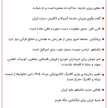
معاون وزیر خارجه: مذاکره نه معجزه است و نه خیانت
گفت وگوی وزیران خارجه آمریکا و انگلیس درباره ایران
فارن افرز: محور مقاومت دست نخورده باقی مانده است
پزشکیان: جامعه امروز بیش از هر زمان به همدلی و اخلاق قرآنی نیاز دارد
نتانیاهو: ترامپ دوست بسیار خوب برای اسرائیل است
خبر خوش برای خریداران خودرو | فروش اقساطی شاهین، کوییک، اطلس،
سهند و ساینا با اقساط بلندمدت
تغییر زمان‌بندی واریز کالابرگ الکترونیکی مرداد ۱۴۰۵ | این خانوارها از لیست
یارانه و کالابرگ خارج شدند
لفاظی جدید نتانیاهو علیه ایران
شرط ایران برای بازگشایی تنگه هرمز