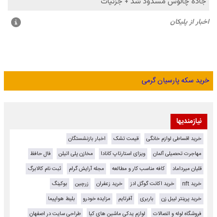
خرید سکه پارسیان گرمی
نیازمندیها
خرید اقساطی لوازم خانگی
قیمت تشک
اخبار بازنشستگان
مهاجرت تحصیلی آلمان
ویزای استارتاپ کانادا
مخازن پلی اتیلن
فال حافظ
قلیان میرداماد
کافه مناسب کار و مطالعه
مجله آرایش گرام
ثبت نام کالابرگ
خرید nft
خرید اکانت گوگل ادز
خرید زعفران
زرچین
بوکینگ
خرید پرینتر لیبل زن
باربری
آفرتایم
مزایده خودرو
بلیط هواپیما
فروشگاه لوله و اتصالات
لوازم یدکی ماشین های کیا
طراحی سایت در اصفهان