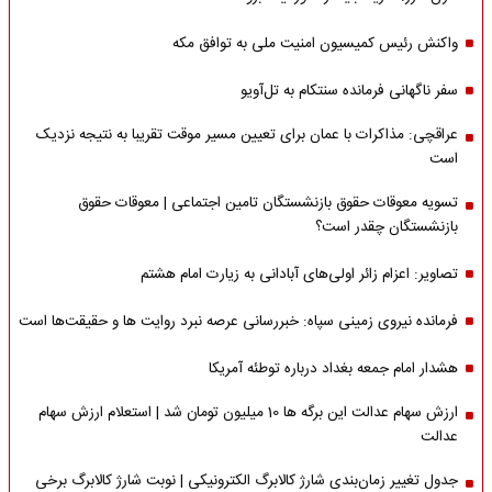
واکنش رئیس کمیسیون امنیت ملی به توافق مکه
سفر ناگهانی فرمانده سنتکام به تل‌آویو
عراقچی: مذاکرات با عمان برای تعیین مسیر موقت تقریبا به نتیجه نزدیک
است
تسویه معوقات حقوق بازنشستگان تامین اجتماعی | معوقات حقوق
بازنشستگان چقدر است؟
تصاویر: اعزام زائر اولی‌های آبادانی به زیارت امام هشتم
فرمانده نیروی زمینی سپاه: خبررسانی عرصه نبرد روایت ها و حقیقت‌ها است
هشدار امام جمعه بغداد درباره توطئه آمریکا
ارزش سهام عدالت این برگه ها 10 میلیون تومان شد | استعلام ارزش سهام
عدالت
جدول تغییر زمان‌بندی شارژ کالابرگ الکترونیکی | نوبت شارژ کالابرگ برخی