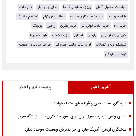
مهاجرت تحصیلی آلمان
ویزای استارتاپ کانادا
مخازن پلی اتیلن
فال حافظ
قلیان میرداماد
کافه مناسب کار و مطالعه
مجله آرایش گرام
ثبت نام کالابرگ
خرید nft
خرید اکانت گوگل ادز
خرید زعفران
زرچین
بوکینگ
خرید پرینتر لیبل زن
باربری
آفرتایم
مزایده خودرو
بلیط هواپیما
فروشگاه لوله و اتصالات
لوازم یدکی ماشین های کیا
طراحی سایت در اصفهان
قهوه ساز دلونگی
آخرین اخبار
پربیننده ترین اخبار
دارندگان اسناد عادی و قولنامه‌ای حتما بخوانند
ادعای ونس درباره مجوز ایران برای عبور حداکثری نفت از تنگه هرمز
سخنگوی ارتش: آمریکا چاره‌ای جز پذیرش وضعیت موجود ندارد