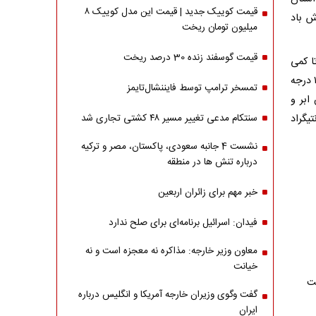
قیمت کوییک جدید | قیمت این مدل کوییک ۸
ش باد
میلیون تومان ریخت
قیمت گوسفند زنده 30 درصد ریخت
اردیبهشت) صاف تا کمی
ابری در بعضی ساعت‌ها افزایش ابر و وزش باد شدید با حداکثر و حداقل دمای ۲۴ و ۱۲ درجه
تمسخر ترامپ توسط فایننشال‌تایمز
ش ابر و
 حداقل دمای ۲۶ و ۱۳ درجه سانتیگراد
سنتکام مدعی تغییر مسیر ۴۸ کشتی تجاری شد
نشست 4 جانبه سعودی، پاکستان، مصر و ترکیه
درباره تنش ها در منطقه
خبر مهم برای زائران اربعین
فیدان: اسرائیل برنامه‌ای برای صلح ندارد
معاون وزیر خارجه: مذاکره نه معجزه است و نه
خیانت
گفت وگوی وزیران خارجه آمریکا و انگلیس درباره
ایران