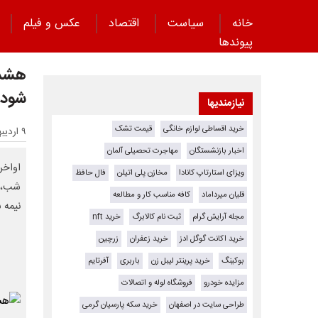
خانه
سیاست
اقتصاد
عکس و فیلم
پیوند‌ها
هشدا
شود؟
نیازمندیها
خرید اقساطی لوازم خانگی
قیمت تشک
۹ اردیبهشت ۱۴۰۵ - ۱۴:۲۹
اخبار بازنشستگان
مهاجرت تحصیلی آلمان
ویزای استارتاپ کانادا
مخازن پلی اتیلن
فال حافظ
شب، ا
قلیان میرداماد
کافه مناسب کار و مطالعه
نیمه 
مجله آرایش گرام
ثبت نام کالابرگ
خرید nft
خرید اکانت گوگل ادز
خرید زعفران
زرچین
بوکینگ
خرید پرینتر لیبل زن
باربری
آفرتایم
مزایده خودرو
فروشگاه لوله و اتصالات
طراحی سایت در اصفهان
خرید سکه پارسیان گرمی