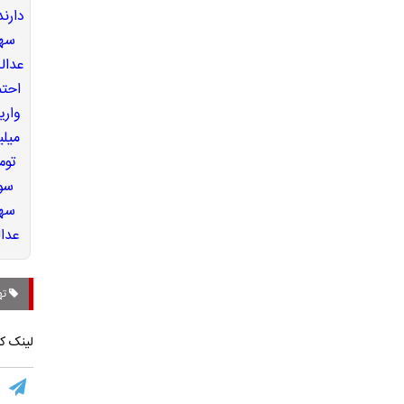
ته
لینک کو