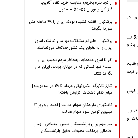
از کجا نقره بخریم؟ مقایسه خرید نقره آنلاین،
فیزیکی و بورس (1405) + جدول
رق در
پزشکیان: نقشه کشیده بودند ایران را ۴۸ ساعته مثل
سوریه بگیرند
ج روز
پزشکیان: علیرغم مشکلات دو سال گذشته، امروز
باد و
ایران را به عنوان یک کشور قدرتمند می‌شناسند
اگر تا امروز مانده‌ایم، به‌خاطر مردم نجیب ایران
ر و شب،
است/ تنها کسانی که در خیابان بودند، ایران ما را
 نیمه
نگه نداشتند
شارژ کالابرگ الکترونیکی مرداد ۱۴۰۵ در سه نوبت |
 غربی
مبلغ کدام دهک‌ها افزایش یافت؟
غافلگیری دارندگان سهام عدالت | احتمال واریز ۳
د. روز
میلیون تومان سود سهام عدالت
ه‌ها و
خبر مهم برای بازنشستگان تأمین اجتماعی | زمان
احتمالی پرداخت معوقات حقوق بازنشستگان
 سطح استان