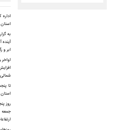
اداره 
استان 
به گزا
آینده 
ابر و ر
افزایش
شمالی 
تا پنج
استان 
ارتفاعا