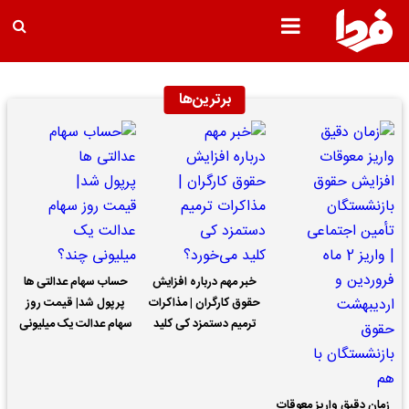
برترین‌ها
خبر مهم درباره افزایش
حساب سهام عدالتی ها
حقوق کارگران | مذاکرات
پرپول شد| قیمت روز
ترمیم دستمزد کی کلید
سهام عدالت یک میلیونی
می‌خورد؟
چند؟
زمان دقیق واریز معوقات