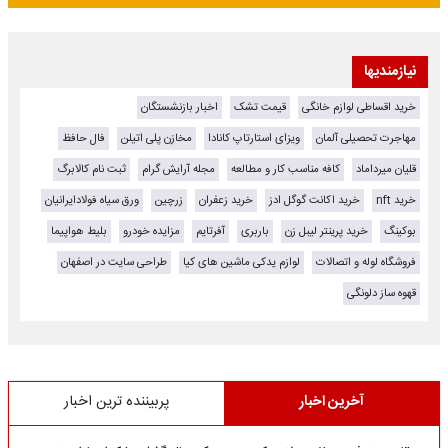
نیازمندیها
خرید اقساطی لوازم خانگی
قیمت تشک
اخبار بازنشستگان
مهاجرت تحصیلی آلمان
ویزای استارتاپ کانادا
مخازن پلی اتیلن
فال حافظ
قلیان میرداماد
کافه مناسب کار و مطالعه
مجله آرایش گرام
ثبت نام کالابرگ
خرید nft
خرید اکانت گوگل ادز
خرید زعفران
زرچین
ورق سیاه فولادایرانیان
بوکینگ
خرید پرینتر لیبل زن
باربری
آفرتایم
مزایده خودرو
بلیط هواپیما
فروشگاه لوله و اتصالات
لوازم یدکی ماشین های کیا
طراحی سایت در اصفهان
قهوه ساز دلونگی
آخرین اخبار
پربیننده ترین اخبار