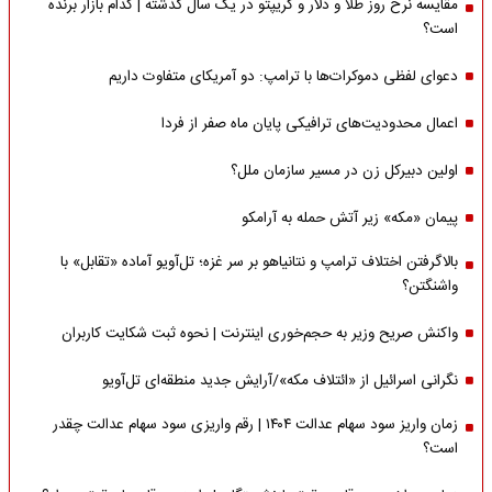
مقایسه نرخ روز طلا و دلار و کریپتو در یک سال گذشته | کدام بازار برنده
است؟
دعوای لفظی دموکرات‌ها با ترامپ: دو آمریکای متفاوت داریم
اعمال محدودیت‌های ترافیکی پایان ماه صفر از فردا
اولین دبیرکل زن در مسیر سازمان‌ ملل؟
پیمان «مکه» زیر آتش حمله به آرامکو
بالاگرفتن اختلاف ترامپ و نتانیاهو بر سر غزه؛ تل‌آویو آماده «تقابل» با
واشنگتن؟
واکنش صریح وزیر به حجم‌خوری اینترنت | نحوه ثبت شکایت کاربران
نگرانی اسرائیل از «ائتلاف مکه»/آرایش جدید منطقه‌ای تل‌آویو
زمان واریز سود سهام عدالت ۱۴۰۴ | رقم واریزی سود سهام عدالت چقدر
است؟