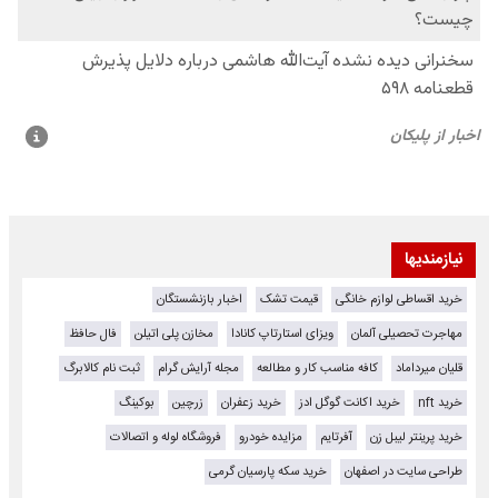
نیازمندیها
خرید اقساطی لوازم خانگی
قیمت تشک
اخبار بازنشستگان
مهاجرت تحصیلی آلمان
ویزای استارتاپ کانادا
مخازن پلی اتیلن
فال حافظ
قلیان میرداماد
کافه مناسب کار و مطالعه
مجله آرایش گرام
ثبت نام کالابرگ
خرید nft
خرید اکانت گوگل ادز
خرید زعفران
زرچین
بوکینگ
خرید پرینتر لیبل زن
آفرتایم
مزایده خودرو
فروشگاه لوله و اتصالات
طراحی سایت در اصفهان
خرید سکه پارسیان گرمی