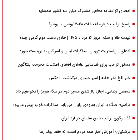
امضای توافقنامه دفاعی مشترک میان سه کشور همسایه
پاسخ ترامپ درباره انتخابات ۲۰۲۸ /ونس یا روبیو؟
قیمت طلا و سکه امروز ۱۶ مرداد ۱۴۰۵ | طلای دست دوم گرمی چند؟
ادعای وال‌استریت ژورنال: مذاکرات لبنان و اسرائیل به بن‌بست خورد
دستور ترامپ برای شناسایی عاملان افشای اطلاعات محرمانه پنتاگون
خبر تلخ آخر هفته | امیر حیدری درگذشت +عکس
محسن رضایی: اجازه باز شدن مسیر دوم در تنگه هرمز را نخواهیم داد
ترامپ: جنگ با ایران به‌زودی پایان می‌یابد؛ مذاکرات خوب پیش می‌رود
گفت‌وگوی ترامپ با بن سلمان درباره ایران
پزشکیان: آموزش حق همه مردم است؛ نه فقط پولدارها