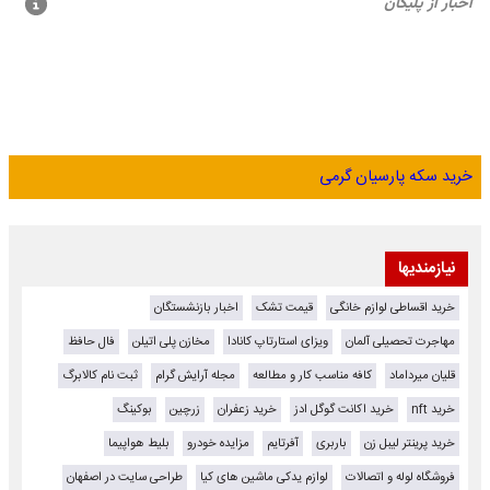
خرید سکه پارسیان گرمی
نیازمندیها
خرید اقساطی لوازم خانگی
قیمت تشک
اخبار بازنشستگان
مهاجرت تحصیلی آلمان
ویزای استارتاپ کانادا
مخازن پلی اتیلن
فال حافظ
قلیان میرداماد
کافه مناسب کار و مطالعه
مجله آرایش گرام
ثبت نام کالابرگ
خرید nft
خرید اکانت گوگل ادز
خرید زعفران
زرچین
بوکینگ
خرید پرینتر لیبل زن
باربری
آفرتایم
مزایده خودرو
بلیط هواپیما
فروشگاه لوله و اتصالات
لوازم یدکی ماشین های کیا
طراحی سایت در اصفهان