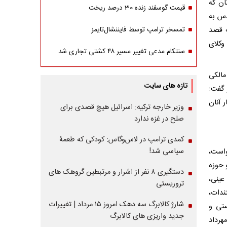
ان که
قیمت گوسفند زنده 30 درصد ریخت
دس به
 قصد
تمسخر ترامپ توسط فایننشال‌تایمز
وکلای
سنتکام مدعی تغییر مسیر ۴۸ کشتی تجاری شد
مالکی
تازه های سایت
 گفت:
 آنان
وزیر خارجه ترکیه: اسرائیل هیچ قصدی برای
صلح در غزه ندارد
کمدی ترامپ در لاس‌وگاس: کودکی که طعمۀ
سیاسی شد!
واست،
 حوزه
دستگیری ۸ نفر از اشرار و مرتبطین گروهک های
عینی،
تروریستی
ندات،
شارژ کالابرگ سه دهک امروز ۱۵ مرداد | تغییرات
ستی و
جدید واریزی های کالابرگ
هرداد