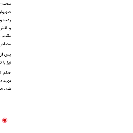
محمدی‌
صهیونی
رعب و 
و آتش‌
مقدس ج
مصادره
پس از 
نیز با 
حکم اع
شد، صب