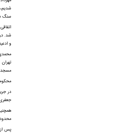
مهرداد
شدیم، 
سنگ شی
اتفاقی
شد. در
و ادعی
تهران 
مسجد و
محکوما
در جری
جعفری،
همچنین
محدوده
پس از 