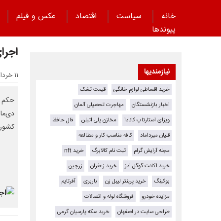
خانه
سیاست
اقتصاد
عکس و فیلم
پیوند‌ها
اجرای 
نیازمندیها
۱۱ خرداد ۱۴۰۵ - ۰۸:۴۱
خرید اقساطی لوازم خانگی
قیمت تشک
حکم ا
اخبار بازنشستگان
مهاجرت تحصیلی آلمان
ویزای استارتاپ کانادا
مخازن پلی اتیلن
فال حافظ
کشور 
قلیان میرداماد
کافه مناسب کار و مطالعه
مجله آرایش گرام
ثبت نام کالابرگ
خرید nft
خرید اکانت گوگل ادز
خرید زعفران
زرچین
بوکینگ
خرید پرینتر لیبل زن
باربری
آفرتایم
مزایده خودرو
فروشگاه لوله و اتصالات
طراحی سایت در اصفهان
خرید سکه پارسیان گرمی