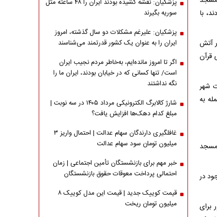
 مسجد
پزشکیان: نقشه کشیده بودند ایران را ۴۸ ساعته مثل
د، با
سوریه بگیرند
پزشکیان: علیرغم مشکلات دو سال گذشته، امروز
ر آتش
ایران را به عنوان یک کشور قدرتمند می‌شناسند
 قرآن
اگر تا امروز مانده‌ایم، به‌خاطر مردم نجیب ایران
است/ تنها کسانی که در خیابان بودند، ایران ما را
نگه نداشتند
ماه در اغتشاشات شهر
له به
شارژ کالابرگ الکترونیکی مرداد ۱۴۰۵ در سه نوبت |
مبلغ کدام دهک‌ها افزایش یافت؟
غافلگیری دارندگان سهام عدالت | احتمال واریز ۳
میلیون تومان سود سهام عدالت
 مسجد
خبر مهم برای بازنشستگان تأمین اجتماعی | زمان
احتمالی پرداخت معوقات حقوق بازنشستگان
ود در
قیمت کوییک جدید | قیمت این مدل کوییک ۸
میلیون تومان ریخت
 برای