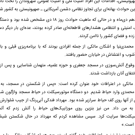
هیونیستی، اقدامات این افراد امنیت ملی و امنیت عمومی شهروندان را تحت تأثیر
این حوادث بهانه‌ای برای تجاوز نظامی دشمن آمریکایی ـ صهیونیستی به کشور ش
در نوزدهم دی‌ماه و در حالی که ماهیت حوادث روز ۱۸ دی مشخص شده بود
 امنیتی و انتظامی هشدار‌های قاطعانه‌ای صادر کرده بودند، عده‌ای بار دیگر د
ده و فضای کشور را ناامن کردند.
 محمدی‌نیا و اشکان مالکی از جمله افرادی بودند که با برنامه‌ریزی قبلی و ب
آشوب و اغتشاش در خیابان حضور یافتند.
وقوع آتش‌سوزی در مسجد جعفری و حوزه علمیه، متهمان شناسایی و پس ا
تفای آنان بازداشت شدند.
مالکی در اعترافات خود عنوان کرده است: «پس از شکستن درِ مسجد، به 
 محمدی وارد حیاط شدیم. دو دستگاه موتورسیکلت در حیاط مسجد واژگون شد
ن از آنها روی کف حیاط سرازیر شده بود. مهرداد فندکی آبی‌رنگ از جیب شلوارش
به من داد. من نیز بنزین روی موزاییک‌های حیاط را آتش زدم که آت
یکلت‌ها سرایت کرد. سپس مشاهده کردم که مهرداد در حال شکستن شیشه
است.»