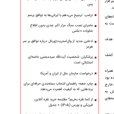
 قرار
یمن
د.
ترامپ: ترجیح می‌دهم با ایرانی‌‌ها به توافق برسم
 و دستگاه‌های
ست به
ماجرای نصب سنگ مزار اکبر عبدی بدون اطلاع
خانواده +عکس
ا هدف
ادعایی جدید از وال‌استریت‌ژورنال درباره توافق بر سر
هرمز
ز کشف
پزشکیان: شخصیت آیت‌الله سیدمجتبی خامنه‌ای
استثنائی است
همراه
درخواست سازمان ملل از ایران و آمریکا
ه بود
چاپ جعبه؛ راهنمای انتخاب بسته‌بندی حرفه‌ای برای
 خارج
برندهایی که به کیفیت اهمیت می‌دهند
ش به
‌های
از کجا نقره بخریم؟ مقایسه خرید نقره آنلاین،
فیزیکی و بورس (1405) + جدول