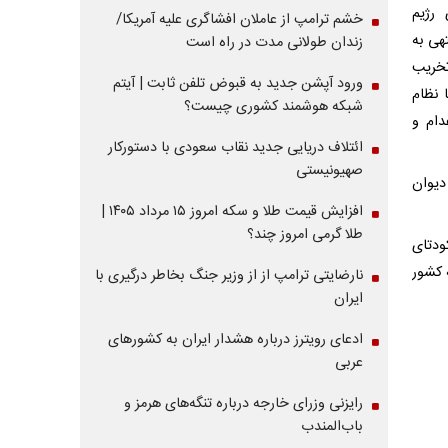
 رژیم
خشم ترامپ از عاملان افشاگری‌ علیه آمریکا/
هی به
زندان طولانی مدت در راه است
تخریب
ورود آپشن جدید به قبوض تلفن ثابت | آیتم
 نظام
شبکه هوشمند کشوری چیست؟
دام و
ائتلاف دریایی جدید نقاب سعودی با دستورکار
صهیونیستی
دیوان
افزایش قیمت طلا و سکه امروز ۱۵ مرداد ۱۴۰۵ |
طلا گرمی امروز چند؟
ودتای
ه کشور
نارضایتی ترامپ از از وزیر جنگ بخاطر درگیری با
ایران
ادعای رویترز درباره هشدار ایران به کشورهای
عربی
رایزنی وزرای خارجه درباره تنگه‌های هرمز و
باب‌المندب