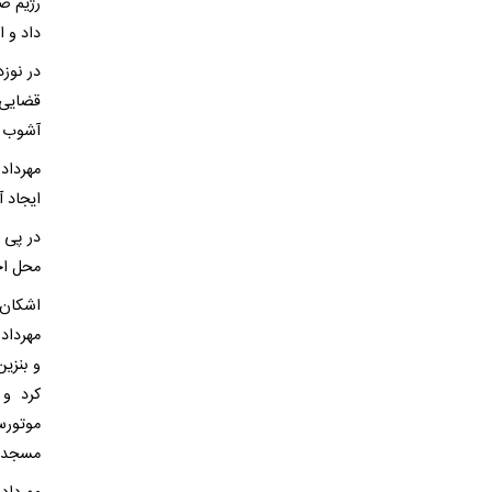
رژیم ص
داد و 
قضایی،
آشوب ز
مهرداد
ایجاد 
در پی 
محل اخ
اشکان 
مهرداد
و بنزی
کرد و 
موتورس
مسجد 