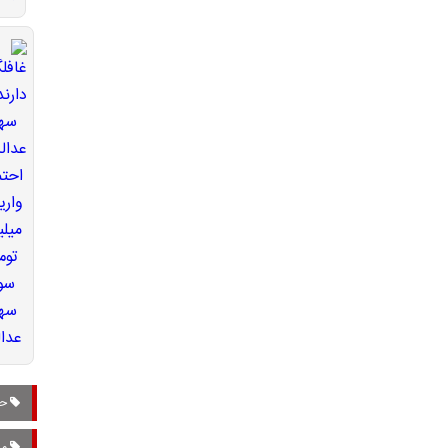
حک
مس