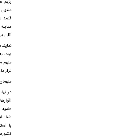
رژیم ص
منتهی 
قصد تخ
مقابله
آنان بر
نمایند
بود، ب
متهم م
قرار دا
متهمان 
در نها
اقرار‌
علمیه 
شناسای
با است
کشور‌ه