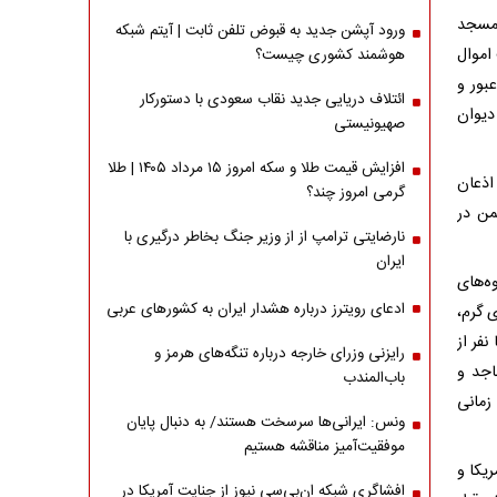
 مسجد
ورود آپشن جدید به قبوض تلفن ثابت | آیتم شبکه
اموال
هوشمند کشوری چیست؟
بور و
ائتلاف دریایی جدید نقاب سعودی با دستورکار
دیوان
صهیونیستی
افزایش قیمت طلا و سکه امروز ۱۵ مرداد ۱۴۰۵ | طلا
 جریان کودتای دی‌ماه سال ۱۴۰۴ که به اذعان
گرمی امروز چند؟
من در
نارضایتی ترامپ از از وزیر جنگ بخاطر درگیری با
ایران
ه‌های
ادعای رویترز درباره هشدار ایران به کشورهای عربی
ی گرم،
فر از
رایزنی وزرای خارجه درباره تنگه‌های هرمز و
اجد و
باب‌المندب
زمانی
ونس: ایرانی‌ها سرسخت هستند/ به دنبال پایان
موفقیت‌آمیز مناقشه هستیم
یکا و
افشاگری شبکه ان‌بی‌سی نیوز از جنایت آمریکا در