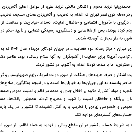
 محمدی‌نیا فرزند محرم و اشکان مالکی فرزند علی، از عوامل اصلی آتش‌زدن
در محله کوی نصر تهران که اقدام به تخریب و آتش‌زدن عمدی مسجد، تخریب 
 درگیری با مأموران انتظامی و حافظان امنیت، انسداد خیابان‌ها و ممانعت از ع
ردم کرده بودند، پس از شناسایی و دستگیری، رسیدگی قضایی و تأیید حکم در 
ور، به دار مجازات آویخته شدند.
خبرگزاری میزان - مرکز رسانه قوه قضاییه ـ در
امپ، آمریکا برای حمایت از آشوبگران به آنها سلاح رسانده بود، عناصر دش
عترض، اما با هدف کودتا اقدام به آشوب در کشور کردند.
یت آشکار و صرف هزینه‌های هنگفت از سوی دولت آمریکا، رژیم صهیونیستی و گرو
عناصر وابسته به این جریان‌ها به خیابان‌ها آمدند و در نتیجه به‌کارگیری سلاح‌ها
فجره و مواد آتش‌زا، علاوه بر اخلال جدی و عمده در نظم و امنیت عمومی صد‌ها ن
ان بی‌گناه و حافظان امنیت را شهید و مجروح کردند. همچنین بانک‌ها، مس
عمومی و خصوصی زیادی را تخریب و به آتش کشیدند تا کشور را در یک بازه 
 خسارت‌های گسترده‌ای مواجه کنند.
ه به شرایط حساس کشور در آن مقطع زمانی و تهدید به حمله نظامی از سوی آمر