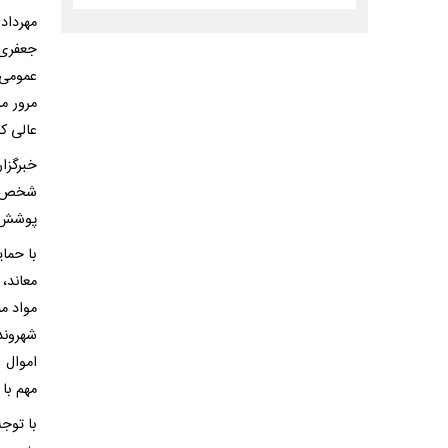
مهرداد
جعفری 
عمومی،
مرور م
عالی کش
شخص تر
پوشش م
با حما
معاند، 
مواد من
شهروند
اموال 
مهم با
با توج