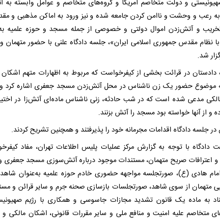
هیونیستی و دولت متخاصم آمریکا و گروه‌های متخاصم و عوامل وابسته به آن
به رعب و وحشت و ناامن کردن جامعه شده و نیز ورود به اماکن مذهبی و مق
ریب و آتش‌زدن اموال دولتی و خصوصی از جمله مسجد و حوزه علمیه به
 با نظام مقدس جمهوری اسلامی ایران»، جلسه دادگاه علنی با حضور متهمان و 
گزار شد.
ه دادستان در قرائت بخشی از کیفرخواست که مربوط به اظهارات متهم اشکان 
ه موضوع حضور یک زن ناشناس در محل آتش‌زدن مسجد جعفری اشاره کرد و
الکی مدعی شده است که در شب حادثه، زنی ناشناس ماده‌ای آتش‌زا در اختیار
ده و از آنها خواسته بود مسجد را آتش بزنند.
در جلسه دادگاه اقدامات مجرمانه خود را پذیرفتند و همچنین تشریح کردند.
یت دادگاه با توجه به گزارش مرکز عملیات پلیس اطلاعات تهران، مفاد کیفرخ
ها و اعترافات صریح متهمان، مستندات موجود درباره آتش‌سوزی مسجد جعفری و
امام هادی (ع)، صورتجلسه مواجهه حضوری خادم حوزه علمیه به‌عنوان شاهد 
ی متهمان از سوی شاهد، صورتجلسات بازسازی صحنه جرم و سایر قرائن و مست
ناد به ماده یک قانون تشدید مجازات جاسوسی و همکاری با رژیم صهیونی
ای متخاصم علیه امنیت و منافع ملی و سایر مقررات قانونی، اشکان مالکی و م