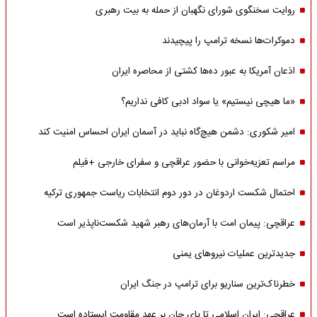
روایت سخنگوی شورای نگهبان از حمله به بیت رهبری
دموکرات‌ها نسخه ترامپ را پیچیدند
اذعان آمریکا به عبور ده‌ها کشتی از محاصره ایران
«ما هیچی نیستیم» یا سواد ادبی کافی نداریم؟
امیر شکوری: دشمن هیچ‌گاه نباید در آسمان ایران احساس امنیت کند
مراسم تعزیه‌خوانی با حضور عراقچی و سفرای خارجی +فیلم
احتمال شکست اردوغان در دور دوم انتخابات ریاست جمهوری ترکیه
عراقچی: پیمان امت با آرمان‌های رهبر شهید شکست‌ناپذیر است
جدیدترین عملیات نیروهای یمنی
خطرناک‌ترین سناریو برای ترامپ در جنگ ایران
عراقچی: ایران اسلامی تا پای جان بر عهد مقاومت ایستاده است