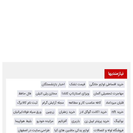
نیازمندیها
خرید اقساطی لوازم خانگی
قیمت تشک
اخبار بازنشستگان
مهاجرت تحصیلی آلمان
ویزای استارتاپ کانادا
مخازن پلی اتیلن
فال حافظ
قلیان میرداماد
کافه مناسب کار و مطالعه
مجله آرایش گرام
ثبت نام کالابرگ
خرید nft
خرید اکانت گوگل ادز
خرید زعفران
زرچین
ورق سیاه فولادایرانیان
بوکینگ
خرید پرینتر لیبل زن
باربری
آفرتایم
مزایده خودرو
بلیط هواپیما
فروشگاه لوله و اتصالات
لوازم یدکی ماشین های کیا
طراحی سایت در اصفهان