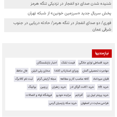
نیازمندیها
خرید اقساطی لوازم خانگی
قیمت تشک
اخبار بازنشستگان
مهاجرت تحصیلی آلمان
ویزای استارتاپ کانادا
مخازن پلی اتیلن
فال حافظ
قلیان میرداماد
کافه مناسب کار و مطالعه
مجله آرایش گرام
ثبت نام کالابرگ
خرید nft
خرید اکانت گوگل ادز
خرید زعفران
زرچین
بوکینگ
خرید پرینتر لیبل زن
آفرتایم
مزایده خودرو
فروشگاه لوله و اتصالات
طراحی سایت در اصفهان
خرید سکه پارسیان گرمی