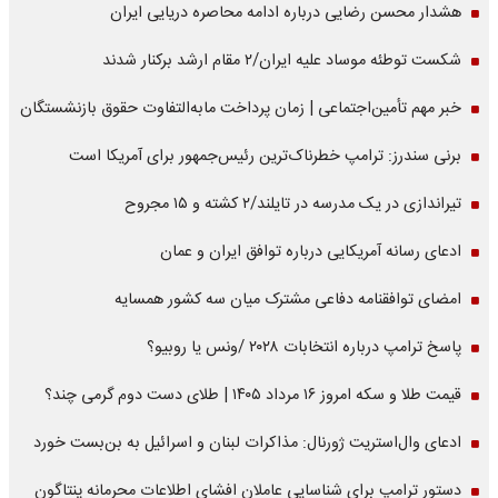
هشدار محسن رضایی درباره ادامه محاصره دریایی ایران
شکست توطئه موساد علیه ایران/۲ مقام‌ ارشد برکنار شدند
خبر مهم تأمین‌اجتماعی | زمان پرداخت مابه‌التفاوت حقوق بازنشستگان
برنی سندرز: ترامپ خطرناک‌ترین رئیس‌جمهور برای آمریکا است
تیراندازی در یک مدرسه در تایلند/۲ کشته و ۱۵ مجروح
ادعای رسانه آمریکایی درباره توافق ایران و عمان
امضای توافقنامه دفاعی مشترک میان سه کشور همسایه
پاسخ ترامپ درباره انتخابات ۲۰۲۸ /ونس یا روبیو؟
قیمت طلا و سکه امروز ۱۶ مرداد ۱۴۰۵ | طلای دست دوم گرمی چند؟
ادعای وال‌استریت ژورنال: مذاکرات لبنان و اسرائیل به بن‌بست خورد
دستور ترامپ برای شناسایی عاملان افشای اطلاعات محرمانه پنتاگون