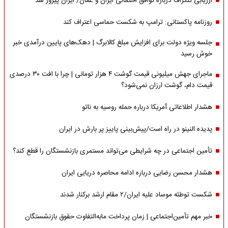
ارزیابی تلگراف درباره توافق احتمالی ایران و عمان/ ایران پیروز شد
روزنامه پاکستانی: ترامپ به شکست حماسی اعتراف کند
جلسه ویژه دولت برای افزایش مبلغ کالابرگ | دهک‌های پایین درآمدی خبر
خوش رسید
ماجرای جهش میلیونی قیمت گوشت ۴ هزار تومانی | چرا با افت ۳۰ درصدی
قیمت دام، گوشت ارزان نمی‌شود؟
هشدار اطلاعاتی آمریکا درباره حمله روسیه به ناتو
پدیده النینو در راه است/پیش‌بینی پاییز پر بارش در ایران
تأمین اجتماعی در چه شرایطی می‌تواند مستمری بازنشستگان را قطع کند؟
هشدار محسن رضایی درباره ادامه محاصره دریایی ایران
شکست توطئه موساد علیه ایران/۲ مقام‌ ارشد برکنار شدند
خبر مهم تأمین‌اجتماعی | زمان پرداخت مابه‌التفاوت حقوق بازنشستگان