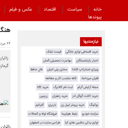
خانه
سیاست
اقتصاد
عکس و فیلم
پیوند‌ها
هنگا
نیازمندیها
۲۶ مرداد ۱۴۰۳ - ۰۲:۱۵
خرید اقساطی لوازم خانگی
قیمت تشک
زائرا
اخبار بازنشستگان
مهاجرت تحصیلی آلمان
گرماز
ویزای استارتاپ کانادا
مخازن پلی اتیلن
فال حافظ
قلیان میرداماد
کافه مناسب کار و مطالعه
مجله آرایش گرام
ثبت نام کالابرگ
خرید nft
خرید اکانت گوگل ادز
خرید زعفران
زرچین
بوکینگ
خرید پرینتر لیبل زن
باربری
آفرتایم
مزایده خودرو
بلیط هواپیما
فروشگاه لوله و اتصالات
لوازم یدکی ماشین های کیا
طراحی سایت در اصفهان
زائران