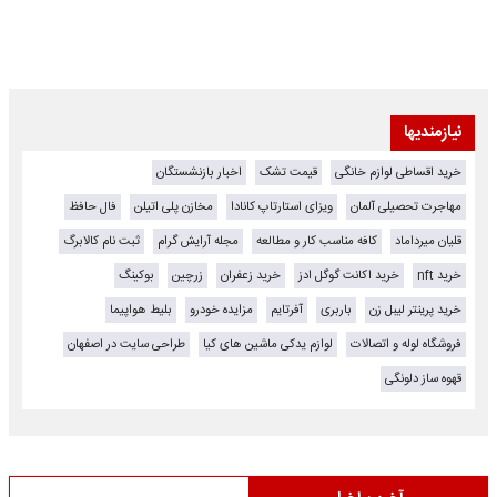
نیازمندیها
خرید اقساطی لوازم خانگی
قیمت تشک
اخبار بازنشستگان
مهاجرت تحصیلی آلمان
ویزای استارتاپ کانادا
مخازن پلی اتیلن
فال حافظ
قلیان میرداماد
کافه مناسب کار و مطالعه
مجله آرایش گرام
ثبت نام کالابرگ
خرید nft
خرید اکانت گوگل ادز
خرید زعفران
زرچین
بوکینگ
خرید پرینتر لیبل زن
باربری
آفرتایم
مزایده خودرو
بلیط هواپیما
فروشگاه لوله و اتصالات
لوازم یدکی ماشین های کیا
طراحی سایت در اصفهان
قهوه ساز دلونگی