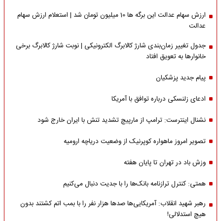
ارزش سهام عدالت این برگه ها 10 میلیون تومان شد | استعلام ارزش سهام
عدالت
جدول تغییر زمان‌بندی شارژ کالابرگ الکترونیکی | نوبت شارژ کالابرگ برخی
خانوارها به تعویق افتاد
پیام جدید پزشکیان
ادعای زلنسکی درباره توافق با آمریکا
نشنال اینترست: ترامپ از مارپیچ تشدید تنش با ایران خارج شود
تصویر امروز ماهواره کوپرنیک از وضعیت دریاچه ارومیه
وزش باد در تهران تا پایان هفته
همتی: کنترل ترازنامه بانک‌ها را با جدیت دنبال می‌کنیم
رهبر شهید انقلاب: آمریکایی‌ها صدها هزار نفر را با بمب اتم کشتند بدون
هیچ استدلالی!