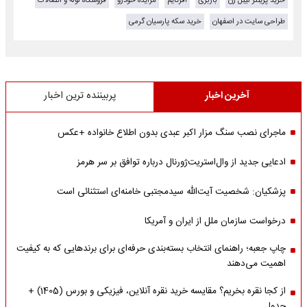
خرید پرینتر لیبل زن
باربری
آفرتایم
مزایده خودرو
فروشگاه لوله و اتصالات
طراحی سایت در اصفهان
خرید سکه پارسیان گرمی
آخرین اخبار
پربیننده ترین اخبار
ماجرای نصب سنگ مزار اکبر عبدی بدون اطلاع خانواده +عکس
ادعایی جدید از وال‌استریت‌ژورنال درباره توافق بر سر هرمز
پزشکیان: شخصیت آیت‌الله سیدمجتبی خامنه‌ای استثنائی است
درخواست سازمان ملل از ایران و آمریکا
چاپ جعبه؛ راهنمای انتخاب بسته‌بندی حرفه‌ای برای برندهایی که به کیفیت
اهمیت می‌دهند
از کجا نقره بخریم؟ مقایسه خرید نقره آنلاین، فیزیکی و بورس (1405) +
جدول