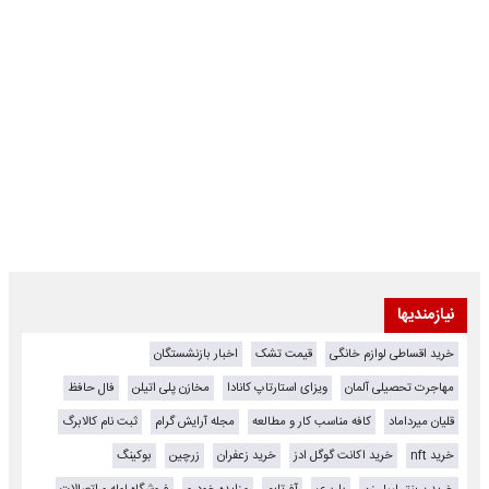
نیازمندیها
خرید اقساطی لوازم خانگی
قیمت تشک
اخبار بازنشستگان
مهاجرت تحصیلی آلمان
ویزای استارتاپ کانادا
مخازن پلی اتیلن
فال حافظ
قلیان میرداماد
کافه مناسب کار و مطالعه
مجله آرایش گرام
ثبت نام کالابرگ
خرید nft
خرید اکانت گوگل ادز
خرید زعفران
زرچین
بوکینگ