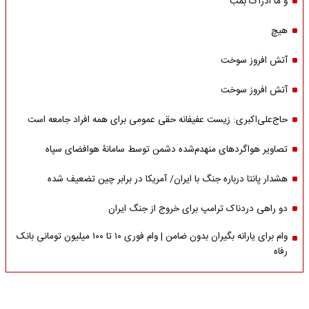
و ما ادراک بمب
هیچ
آتش افروز سوخت
آتش افروز سوخت
حاج‌علی‌اکبری: زیست عفیفانه حقی عمومی برای همه افراد جامعه است
تصاویر هواگردهای منهدم‌شده دشمن توسط سامانۀ هوافضای سپاه
هشدار پانتا درباره جنگ با ایران/ آمریکا در برابر چین تضعیف شده
دو راهی دردناک ترامپ برای خروج از جنگ ایران
وام برای یارانه بگیران بدون ضامن | وام فوری ۱۰ تا ۱۰۰ میلیون تومانی بانک
رفاه