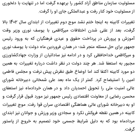
مسئولیت سازمان مناطق آزاد کشور را برعهده گرفت اما در تنهایت با دلخوری
از مسئولیت خود کنار رفت و عبدالملکی جای او را گرفت.
تغییرات کابینه به اینجا ختم نشد موج دوم تغییرات از ابتدای سال 1402 بالا
گرفت، بعد از علنی شدن اختلافات میرکاظمی با یوسف نوری وزیر وقت
آموزش و پرورش در پرداخت حقوق و عیدی فرهنگیان که به ورود رئیس
جمهور برای حل مسئله منجر شد؛ در همان فروردین ماه دولت با یوسف نوری
و میرکاظمی خداحافظی کرد و در ادامه نیز ساداتیان از وزارت جهادکشاورزی
مجبور به استعفا شد. هر چند دولت در نظر داشت درباره تغییرات به همین
دو مورد کابینه اکتفا کند اما اوضاع طبق نظرش پیش نرفت و مجلس فاطمی
امین را استیضاح کرد. کمتر از یک ماه بعد علی شمخانی دبیرخانه شورای
عالی امنیت ملی را تحویل احمدیان داد و در همان خردادماه نیز استعفای
محسن رضایی از معاونت اقتصادی رئیس جمهور نیز مورد قبول قرار گرفت و
او به دبیرخانه شورای عالی هماهنگی اقتصادی سران قوا رفت. موج تغییرات
کابینه در همین نقطه فروکش نکرد و سجادی وزیر ورزش و جوانان نیز ابتدای
مردادماه بود که به دلیل شرایط جسمی خود تصمیم به خروج از پاستور
گرفت.