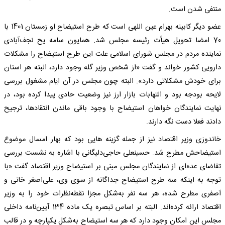
منتفی شدن است.
عضو دیگر کابینه بهرام عین اللهی است که طرح استیضاح او زمستان 1401 با
70 امضا تحویل هیأت رئیسه مجلس شد. همایون سامه یح نجف‌آبادی
نماینده مردم در مجلس شورای اسلامی علت این طرح استیضاح را مشکلات
دارویی کشور خواند و گفت «از شخص وزیر گله وجود دارد، البته هر استان
برای خودش مشکلاتی دارد». البته چون مجلس در آن ایام مشغول بررسی
لایحه بودجه بود و التهابات بازار ارز نیز وضعیت حادی پیدا کرده بود، در
نهایت نمایندگان خواهان استیضاح با وجود باقی ماندن انتقادها، ترجیح
دادند فعلا دست نگه دارند.
خاندوزی وزیر اقتصاد نیز از جمله گزینه هایی بود که بهار امسال موضوع
استیضاحش مطرح شد. حسینعلی حاجی‌دلیگانی با اشاره به نشست بررسی
تقاضای عده‌ای از نمایندگان مجلس مبنی بر استیضاح وزیر اقتصاد گفت «با
توجه به اینکه سه طرح استیضاح جداگانه از سوی وی، علی‌اصغر خانی و
آصفری مطرح شده، هر سه نفر به‌شکل مجزا نقطه‌نظرات خود را به وزیر
اقتصاد ارائه کرده‌اند. البته بر اساس تبصره یک ماده 134 آیین‌نامه داخلی
مجلس این امکان وجود دارد که هر سه استیضاح به‌شکل یکپارچه و در قالب