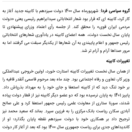
گروه سیاسی فردا
: شهریورماه سال 1400 دولت سیزدهم با کابینه جدید آغاز به
کار کرد، کابینه ای که قرار بود شعار انتخاباتی سیدابراهیم رئیسی یعنی «دولت
مردمی ایران قوی» را محقق کند. از جلسه رأی اعتماد وزرای پیشنهادی تا
پایان سال نخست دولت، همه اعضای کابینه در یادآوری شعارهای انتخاباتی
رئیس جمهور و اعلام پایبندی به آن شعارها از یکدیگر سبقت می گرفتند اما به
مرور صداها آرام و آرام تر شد.
تغییرات کابینه
از همان سال نخست تغییرات کابینه استارت خورد، اولین خروجی عبدالملکی
وزیر کار، تعاون و رفاه اجتماعی بود. چند ماه بعد مرحوم قاسمی آنقدر قافیه را
بر خود تنگ دید که از کابینه استعفا و جای خود را به مهرداد بذرپاش داد.
پاییز 1401 به پایان نرسیده بود که دو عضو دیگر کابینه نیز از قطار دولت پیاده
شدند، سورنا ستاری از معاونت علمی رئیس جمهور استعفا کرد و علی صالح
آبادی سکان ریاست بانک مرکزی را به فرزین سپرد. بماند که سعید محمد نیز
ترجیح داد بر همکاری خود با دولت سیزدهم نقطه پایان بگذارد؛ او از
کاندیداهای جدی برای ریاست جمهوری سال 1400 بود که بعد از آغاز کار دولت