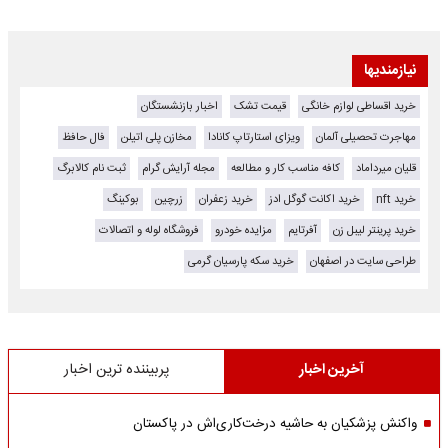
نیازمندیها
خرید اقساطی لوازم خانگی
قیمت تشک
اخبار بازنشستگان
مهاجرت تحصیلی آلمان
ویزای استارتاپ کانادا
مخازن پلی اتیلن
فال حافظ
قلیان میرداماد
کافه مناسب کار و مطالعه
مجله آرایش گرام
ثبت نام کالابرگ
خرید nft
خرید اکانت گوگل ادز
خرید زعفران
زرچین
بوکینگ
خرید پرینتر لیبل زن
آفرتایم
مزایده خودرو
فروشگاه لوله و اتصالات
طراحی سایت در اصفهان
خرید سکه پارسیان گرمی
آخرین اخبار
پربیننده ترین اخبار
واکنش پزشکیان به حاشیه درخت‌کاری‌اش در پاکستان