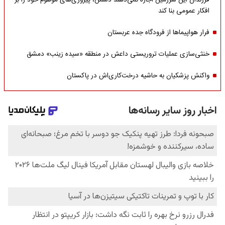
فرزندان این سرزمین اجازه نمی‌دهند دشمن، پیروزی‌های موهوم خود را بر
افکار عمومی بنا کند
فرار هواپیماها از فرودگاه جده عربستان
خنثی‌سازی عملیات تروریستی داعش در منطقه «سیده زینب» دمشق
واکنش پزشکیان به حاشیه درخت‌کاری‌اش در پاکستان