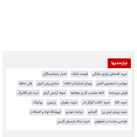
نیازمندیها
خرید اقساطی لوازم خانگی
قیمت تشک
اخبار بازنشستگان
مهاجرت تحصیلی آلمان
ویزای استارتاپ کانادا
مخازن پلی اتیلن
فال حافظ
قلیان میرداماد
کافه مناسب کار و مطالعه
مجله آرایش گرام
ثبت نام کالابرگ
خرید nft
خرید اکانت گوگل ادز
خرید زعفران
زرچین
بوکینگ
خرید پرینتر لیبل زن
آفرتایم
مزایده خودرو
فروشگاه لوله و اتصالات
طراحی سایت در اصفهان
خرید سکه پارسیان گرمی