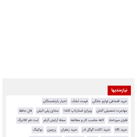
نیازمندیها
خرید اقساطی لوازم خانگی
قیمت تشک
اخبار بازنشستگان
مهاجرت تحصیلی آلمان
ویزای استارتاپ کانادا
مخازن پلی اتیلن
فال حافظ
قلیان میرداماد
کافه مناسب کار و مطالعه
مجله آرایش گرام
ثبت نام کالابرگ
خرید nft
خرید اکانت گوگل ادز
خرید زعفران
زرچین
بوکینگ