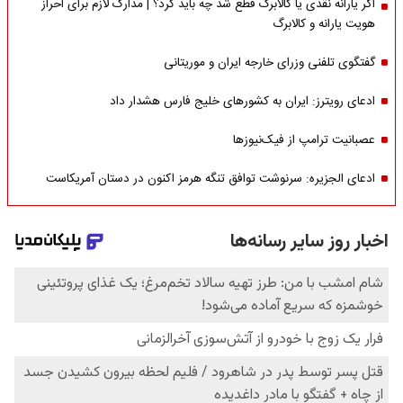
اگر یارانه نقدی یا کالابرگ قطع شد چه باید کرد؟ | مدارک لازم برای احراز
هویت یارانه و کالابرگ
گفتگوی تلفنی وزرای خارجه ایران و موریتانی
ادعای رویترز: ایران به کشورهای خلیج فارس هشدار داد
عصبانیت ترامپ از فیک‌نیوزها
ادعای الجزیره: سرنوشت توافق تنگه هرمز اکنون در دستان آمریکاست