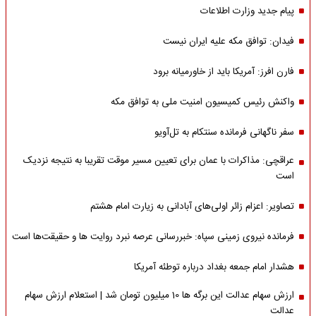
پیام جدید وزارت اطلاعات
فیدان: توافق مکه علیه ایران نیست
فارن افرز: آمریکا باید از خاورمیانه برود
واکنش رئیس کمیسیون امنیت ملی به توافق مکه
سفر ناگهانی فرمانده سنتکام به تل‌آویو
عراقچی: مذاکرات با عمان برای تعیین مسیر موقت تقریبا به نتیجه نزدیک
است
تصاویر: اعزام زائر اولی‌های آبادانی به زیارت امام هشتم
فرمانده نیروی زمینی سپاه: خبررسانی عرصه نبرد روایت ها و حقیقت‌ها است
هشدار امام جمعه بغداد درباره توطئه آمریکا
ارزش سهام عدالت این برگه ها 10 میلیون تومان شد | استعلام ارزش سهام
عدالت