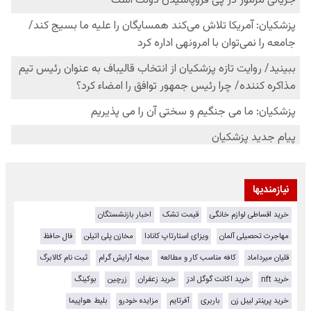
نیازمندیها
خرید اقساطی لوازم خانگی
قیمت تشک
اخبار بازنشستگان
مهاجرت تحصیلی آلمان
ویزای استارتاپ کانادا
مخازن پلی اتیلن
فال حافظ
قلیان میرداماد
کافه مناسب کار و مطالعه
مجله آرایش گرام
ثبت نام کالابرگ
خرید nft
خرید اکانت گوگل ادز
خرید زعفران
زرچین
بوکینگ
خرید پرینتر لیبل زن
باربری
آفرتایم
مزایده خودرو
بلیط هواپیما