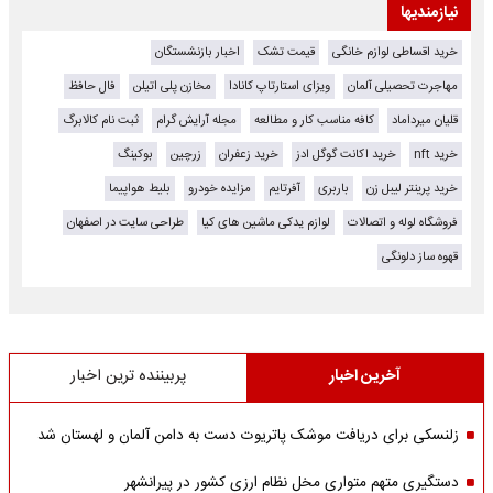
نیازمندیها
خرید اقساطی لوازم خانگی
قیمت تشک
اخبار بازنشستگان
مهاجرت تحصیلی آلمان
ویزای استارتاپ کانادا
مخازن پلی اتیلن
فال حافظ
قلیان میرداماد
کافه مناسب کار و مطالعه
مجله آرایش گرام
ثبت نام کالابرگ
خرید nft
خرید اکانت گوگل ادز
خرید زعفران
زرچین
بوکینگ
خرید پرینتر لیبل زن
باربری
آفرتایم
مزایده خودرو
بلیط هواپیما
فروشگاه لوله و اتصالات
لوازم یدکی ماشین های کیا
طراحی سایت در اصفهان
قهوه ساز دلونگی
آخرین اخبار
پربیننده ترین اخبار
زلنسکی برای دریافت موشک پاتریوت دست به دامن آلمان و لهستان شد
دستگیری متهم متواری مخل نظام ارزی کشور در پیرانشهر