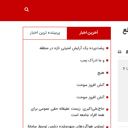
طع
آخرین اخبار
پربیننده ترین اخبار
پشت‌پرده یک آرایش امنیتی تازه در منطقه
و ما ادراک بمب
 و
هیچ
آتش افروز سوخت
آتش افروز سوخت
حاج‌علی‌اکبری: زیست عفیفانه حقی عمومی برای
همه افراد جامعه است
تصاویر هواگردهای منهدم‌شده دشمن توسط سامانۀ