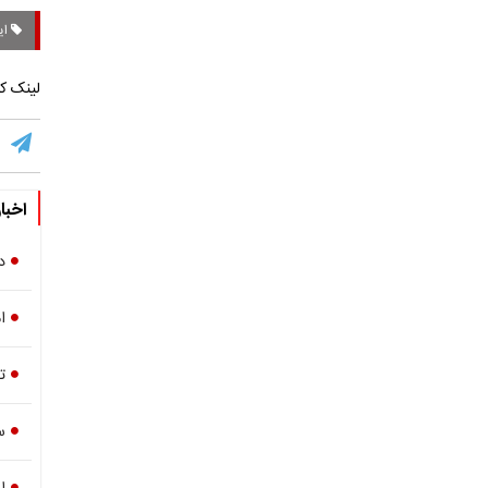
ایر
لینک کو
اخبا
د
ام
ت
س