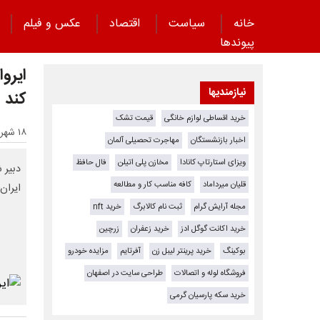
خانه
سیاست
اقتصاد
عکس و فیلم
پیوند‌ها
ایروا
نیازمندیها
کند
خرید اقساطی لوازم خانگی
قیمت تشک
۱۸ شهریور ۱۴۰۳ - ۱۸:۲۳
اخبار بازنشستگان
مهاجرت تحصیلی آلمان
ویزای استارتاپ کانادا
مخازن پلی اتیلن
فال حافظ
دبیر 
قلیان میرداماد
کافه مناسب کار و مطالعه
ایران
مجله آرایش گرام
ثبت نام کالابرگ
خرید nft
خرید اکانت گوگل ادز
خرید زعفران
زرچین
بوکینگ
خرید پرینتر لیبل زن
آفرتایم
مزایده خودرو
فروشگاه لوله و اتصالات
طراحی سایت در اصفهان
خرید سکه پارسیان گرمی