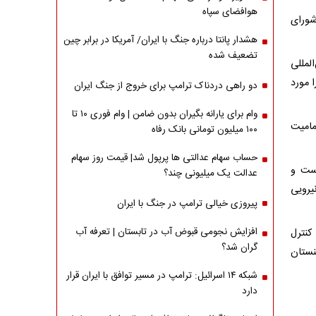
هوافضای سپاه
شورای
هشدار پانتا درباره جنگ با ایران/ آمریکا در برابر چین
تضعیف شده
لمللی
 مورد
دو راهی دردناک ترامپ برای خروج از جنگ ایران
وام برای یارانه بگیران بدون ضامن | وام فوری ۱۰ تا
مامیت
۱۰۰ میلیون تومانی بانک رفاه
حساب سهام عدالتی ها پرپول شد| قیمت روز سهام
است و
عدالت یک میلیونی چند؟
یرویی
پیروزی خیالی ترامپ در جنگ با ایران
افزایش نجومی قبوض آب در تابستان | تعرفه آب
کنترل
گران شد؟
نستان
شبکه ۱۴ اسرائیل: ترامپ در مسیر توافق با ایران قرار
دارد