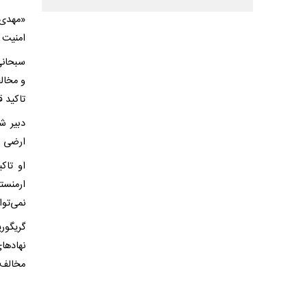
«مهدی 
امنیت م
سبحانی
و مخال
تاکید قر
دبیر ش
ارضی ار
او تاک
ارمنست
نمی‌توا
گریگور
نهادها
مخالف 