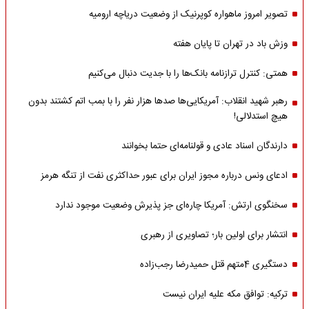
تصویر امروز ماهواره کوپرنیک از وضعیت دریاچه ارومیه
وزش باد در تهران تا پایان هفته
همتی: کنترل ترازنامه بانک‌ها را با جدیت دنبال می‌کنیم
رهبر شهید انقلاب: آمریکایی‌ها صدها هزار نفر را با بمب اتم کشتند بدون
هیچ استدلالی!
دارندگان اسناد عادی و قولنامه‌ای حتما بخوانند
ادعای ونس درباره مجوز ایران برای عبور حداکثری نفت از تنگه هرمز
سخنگوی ارتش: آمریکا چاره‌ای جز پذیرش وضعیت موجود ندارد
انتشار برای اولین بار؛ تصاویری از رهبری
دستگیری 4متهم قتل حمیدرضا رجب‌زاده
ترکیه: توافق مکه علیه ایران نیست