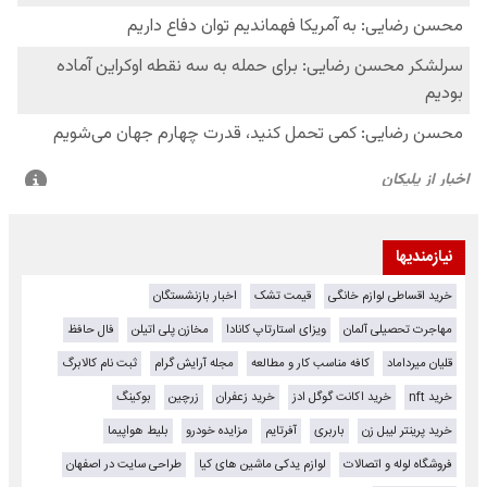
نیازمندیها
خرید اقساطی لوازم خانگی
قیمت تشک
اخبار بازنشستگان
مهاجرت تحصیلی آلمان
ویزای استارتاپ کانادا
مخازن پلی اتیلن
فال حافظ
قلیان میرداماد
کافه مناسب کار و مطالعه
مجله آرایش گرام
ثبت نام کالابرگ
خرید nft
خرید اکانت گوگل ادز
خرید زعفران
زرچین
بوکینگ
خرید پرینتر لیبل زن
باربری
آفرتایم
مزایده خودرو
بلیط هواپیما
فروشگاه لوله و اتصالات
لوازم یدکی ماشین های کیا
طراحی سایت در اصفهان