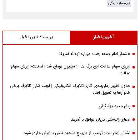
قهوه ساز دلونگی
آخرین اخبار
پربیننده ترین اخبار
هشدار امام جمعه بغداد درباره توطئه آمریکا
ارزش سهام عدالت این برگه ها 10 میلیون تومان شد | استعلام ارزش سهام
عدالت
جدول تغییر زمان‌بندی شارژ کالابرگ الکترونیکی | نوبت شارژ کالابرگ برخی
خانوارها به تعویق افتاد
پیام جدید پزشکیان
ادعای زلنسکی درباره توافق با آمریکا
نشنال اینترست: ترامپ از مارپیچ تشدید تنش با ایران خارج شود