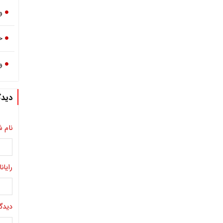
و
ح
و
دیدگ
نام ش
رایانا
دیدگا