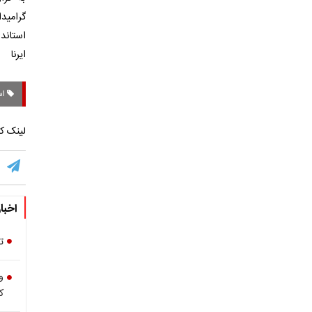
گرامید
استاند
ایرنا
اس
لینک کو
اخبا
ت
و
ک