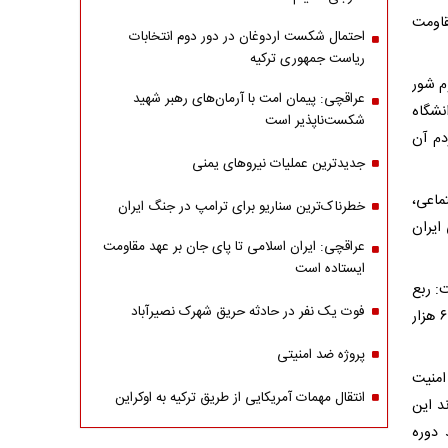
قاومت
احتمال شکست اردوغان در دور دوم انتخابات
ریاست جمهوری ترکیه
م شور
عراقچی: پیمان امت با آرمان‌های رهبر شهید
نشگاه
شکست‌ناپذیر است
دم آن
جدیدترین عملیات نیروهای یمنی
ماعی،
خطرناک‌ترین سناریو برای ترامپ در جنگ ایران
ایران
عراقچی: ایران اسلامی تا پای جان بر عهد مقاومت
ایستاده است
ت: ربع
فوت یک نفر در حادثه حریق شهرک نصیرآباد
رشیدی که حدود ۷۵۰ سال قبل یک مجتمع بزرگ دانشگاهی بود و چهار دانشکده با ۶ هزار
پروژه ضد امنیتی
امنیت
انتقال مهمات آمریکایی از طریق ترکیه به اوکراین
د این
 دوره