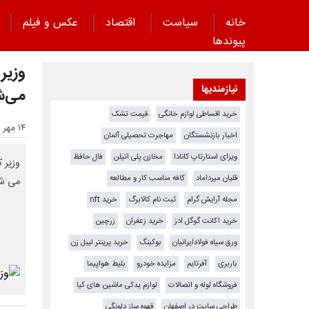
خانه
سیاست
اقتصاد
عکس و فیلم
پیوند‌ها
وزیر
نیازمندیها
می‌ش
خرید اقساطی لوازم خانگی
قیمت تشک
۱۴ مهر ۱۴۰۳ - ۱۹:۳۱
اخبار بازنشستگان
مهاجرت تحصیلی آلمان
ویزای استارتاپ کانادا
مخازن پلی اتیلن
فال حافظ
وزیر 
قلیان میرداماد
کافه مناسب کار و مطالعه
می شو
مجله آرایش گرام
ثبت نام کالابرگ
خرید nft
خرید اکانت گوگل ادز
خرید زعفران
زرچین
ورق سیاه فولادایرانیان
بوکینگ
خرید پرینتر لیبل زن
باربری
آفرتایم
مزایده خودرو
بلیط هواپیما
فروشگاه لوله و اتصالات
لوازم یدکی ماشین های کیا
طراحی سایت در اصفهان
قهوه ساز دلونگی