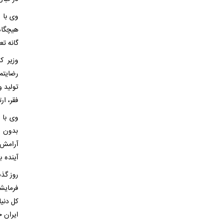
وی با ب
گانه ت
وزیر ک
رضایتم
تولید و
فقر، ا
وی با ب
بدون ت
آرامش 
آینده ب
روز گذش
فرمایش
کل دنیا
ایران خ