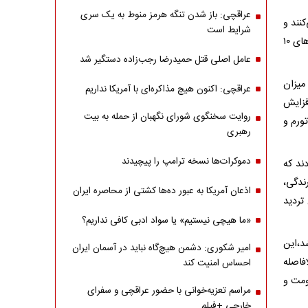
عراقچی: باز شدن تنگه هرمز منوط به یک سری
نند و
شرایط است
هیچگاه انسان‌های تلاشگر را فراموش نمی‌کنند، افزود: امروز شروع کار است و شاخص‌های ۱۰
عامل اصلی قتل حمیدرضا رجب‌زاده دستگیر شد
میزان
عراقچی: اکنون هیچ مذاکره‌ای با آمریکا نداریم
فزایش
روایت سخنگوی شورای نگهبان از حمله به بیت
ورم و
رهبری
دموکرات‌ها نسخه ترامپ را پیچیدند
ند که
ندگی،
اذعان آمریکا به عبور ده‌ها کشتی از محاصره ایران
تردید
«ما هیچی نیستیم» یا سواد ادبی کافی نداریم؟
د،این
امیر شکوری: دشمن هیچ‌گاه نباید در آسمان ایران
فاصله
احساس امنیت کند
ومت و
مراسم تعزیه‌خوانی با حضور عراقچی و سفرای
خارجی +فیلم