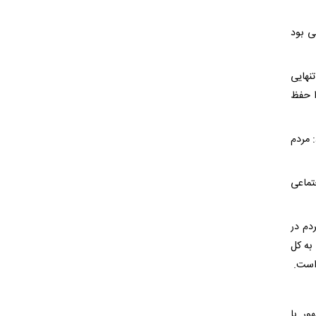
ی بود
نهایی
ا حفظ
 مردم
جتماعی
دم در
به کل
 است.
ور با