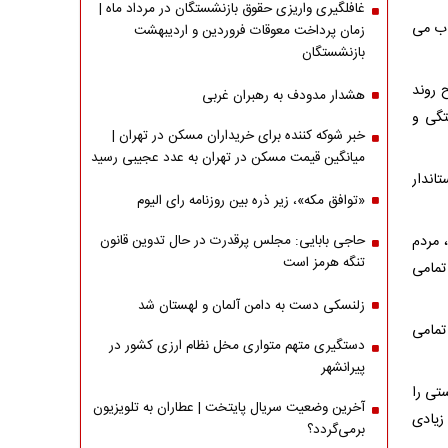
غافلگیری واریزی حقوق بازنشستگان در مرداد ماه |
اب می
زمان پرداخت معوقات فروردین و اردیبهشت
بازنشستگان
 روند
هشدار مدودف به رهبران غربی
تگی و
خبر شوکه کننده برای خریداران مسکن در تهران |
میانگین قیمت مسکن در تهران به عدد عجیبی رسید
اندار
«توافق مکه»، زیر ذره بین روزنامه رای الیوم
 مردم
حاجی بابایی: مجلس پرقدرت در حال تدوین قانون
تنگه هرمز است
تمامی
زلنسکی دست به دامن آلمان و لهستان شد
تمامی
دستگیری متهم متواری مخل نظام ارزی کشور در
پیرانشهر
تی را
آخرین وضعیت سریال پایتخت | عطاران به تلویزیون
زیادی
برمی‌گردد؟