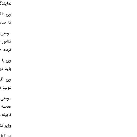
نمایندگ
وی تاک
که صاد
مومنی 
کشور ر
کرده، 
وی با 
باید در
وی اظها
تولید 
مومنی 
صحنه ا
کابینه
وزیر کش
به گزا