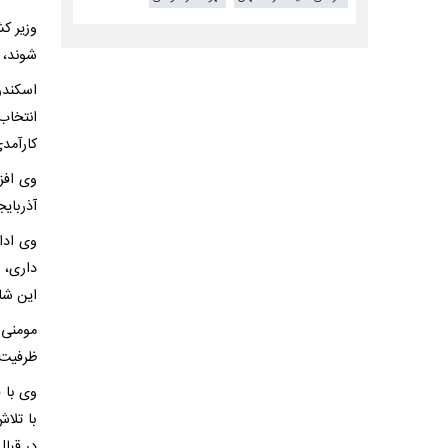
وزیر ک
شوند، 
اسکندر
انتخاب
کارآمد
وی افز
آذربای
وی ادا
داری، 
این شاخ
مومنی 
ظرفیت‌ه
وی با 
با تلا
در قبال