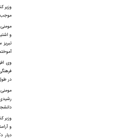
وزیر ک
موجب ت
مومنی 
و اشتی
تبریز 
آموختم
وی افز
فرهنگی
در طول 
مومنی ب
دانشجو
وزبر ک
و آرام
دیار د