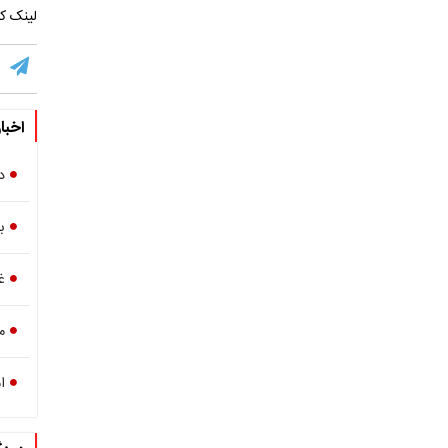
لینک کو
اخبا
د
ب
غ
م
ا