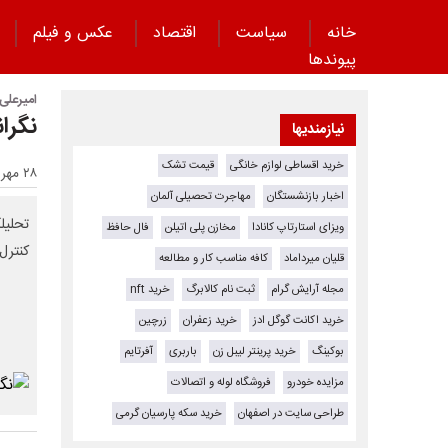
خانه
سیاست
اقتصاد
عکس و فیلم
پیوند‌ها
امیرعلی 
نگرا
نیازمندیها
خرید اقساطی لوازم خانگی
قیمت تشک
۲۸ مهر ۱۴۰۳ - ۰۰:۰۰
اخبار بازنشستگان
مهاجرت تحصیلی آلمان
تحلیل
ویزای استارتاپ کانادا
مخازن پلی اتیلن
فال حافظ
کنترل
قلیان میرداماد
کافه مناسب کار و مطالعه
مجله آرایش گرام
ثبت نام کالابرگ
خرید nft
خرید اکانت گوگل ادز
خرید زعفران
زرچین
بوکینگ
خرید پرینتر لیبل زن
باربری
آفرتایم
مزایده خودرو
فروشگاه لوله و اتصالات
طراحی سایت در اصفهان
خرید سکه پارسیان گرمی