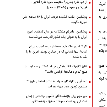
از کجا نقره بخریم؟ مقایسه خرید نقره آنلاین،
مریکا
فیزیکی و بورس (1405) + جدول
ز فقط
زی به
پزشکیان: نقشه کشیده بودند ایران را ۴۸ ساعته مثل
سوریه بگیرند
ها به
پزشکیان: علیرغم مشکلات دو سال گذشته، امروز
ایران را به عنوان یک کشور قدرتمند می‌شناسند
طقه گفت: مواضع اعلامی آمریکایی ها 2 ماه بعد از
ری ها
اگر تا امروز مانده‌ایم، به‌خاطر مردم نجیب ایران
ت بلکه
است/ تنها کسانی که در خیابان بودند، ایران ما را
نگه نداشتند
ت هیچ
شارژ کالابرگ الکترونیکی مرداد ۱۴۰۵ در سه نوبت |
مبلغ کدام دهک‌ها افزایش یافت؟
یی به
ه گونه
غافلگیری دارندگان سهام عدالت | احتمال واریز ۳
میلیون تومان سود سهام عدالت
ی کرد
خبر مهم برای بازنشستگان تأمین اجتماعی | زمان
امکان
احتمالی پرداخت معوقات حقوق بازنشستگان
د ضمن