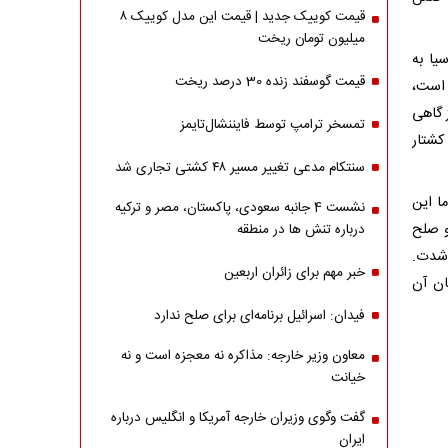
قیمت کوییک جدید | قیمت این مدل کوییک ۸
میلیون تومان ریخت
یا به
قیمت گوسفند زنده 30 درصد ریخت
 است،
 گاهی
تمسخر ترامپ توسط فایننشال‌تایمز
کشتار
سنتکام مدعی تغییر مسیر ۴۸ کشتی تجاری شد
ا این
نشست 4 جانبه سعودی، پاکستان، مصر و ترکیه
و صلح
درباره تنش ها در منطقه
 شدت.
خبر مهم برای زائران اربعین
ان آن
فیدان: اسرائیل برنامه‌ای برای صلح ندارد
معاون وزیر خارجه: مذاکره نه معجزه است و نه
خیانت
گفت وگوی وزیران خارجه آمریکا و انگلیس درباره
ایران