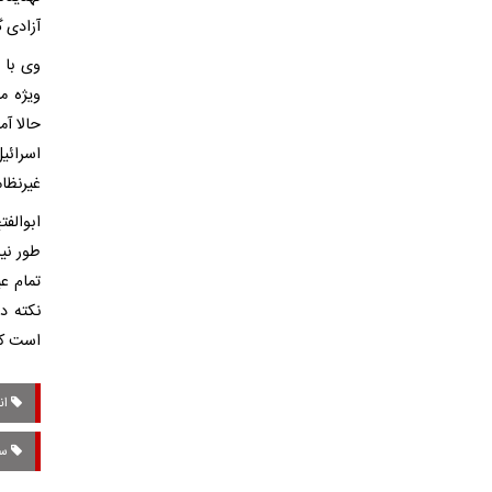
آزادی گ
وی با 
ویژه م
حالا آم
اسرائی
غیرنظام
ابوالف
طور نی
تمام ع
نکته د
است که
ان
سی