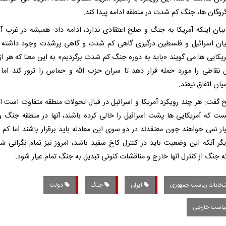
روگان ها، جنگ کم شدت در منطقه ادامه پیدا کند.
بیان اینکه آمریکا به جنگ و صلح اعتقادی ندارد، ادامه داد: همیشه در غرب آس
یان اسرائیل و فلسطین درگیری گاهی کم شدت و گاهی پرشدت وجود داشته
ریکایی ها می گویند «باید به دوره جنگ کم شدت برگردیم» به این معنا که هر از
ل نقاطی را مورد حمله قرار دهد تا سران حزب الله و حماس را ترور کند اما 
یان اتفاق نیفتد.
تح گفت: هر چند رویکرد آمریکا و اسرائیل در قبال تحولات منطقه متفاوت است ام
ست که آمریکایی ها پشت اسرائیل را خالی کرده باشند، آنها در منطقه جنگ 
یار نمی خواهند چون معتقدند در دو سوی این معادله باید برقرار باشند اما کم
یگر آنکه این وضعیت باید در کنترل کاخ سفید باشد، امروز نیز تمام نگرانی ش
 جنگ از کنترل آنها خارج و مناقشات کنونی تبدیل به جنگ تمام عیار شود.
تخابات ریاست جمهوری
ایران
جنگ
دولت
است خارجی