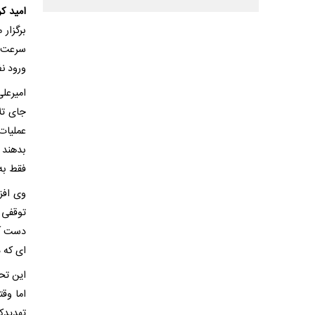
امید ک
برگزار
سرعت ت
ورود ن
امیرعلی
عملیات
بدهند و
فقط به
وی افز
توقفی 
دست آور
ای که 
این تح
اما وق
تهدیدک