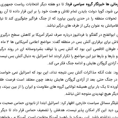
رمانی ها خبرنگار گروه سیاسی فردا:
تا دو هفته دیگر انتخابات ریاست جمهوری آ
 می شود، گویا دولت بایدن تمام تلاش و همت خود را بر این قرار داده تا آن رو
حولات منطقه را در حدی پایین بیاورد که از جنگ فراگیر جلوگیری کند تا نیا
ظامیانش به عنوان یکی از طرف های درگیر نباشد.
 ابوالفتح در گفتگو با فردانیوز درباره صرف تمرکز آمریکا بر کاهش سطح درگیری 
جای تلاش برای برقراری آتش بس در من
 طوفان الاقصی این بود که آتش بس یا توقف بشردوستانه ای در روند درگی
 بارها و بارها نیز این مواضع را تکرار کردند اما اسرائیل به دنبال آتش بس نیس
 آزادی گروگان هایش و ادامه جنگ فکر می کند.
ود: علت آنکه مذاکرات آتش بس نتیجه نداد، این بود که اسرائیل نمی خواس
در جنگ حتی بعد از آزادی گروگان هایش بدهد چون معتقد است فرصت طلا
ده تا یک بار برای همیشه توانایی گروه های مقاومت و ایران را از بین ببرند، ب
دیگر هیچ تهدیدی متوجه اش نباشد.
لیلگر مسائل سیاست خارجی اظهار کرد: اسرائیل ابتدا از نابودی حماس صحبت م
تی دید این کار امکان پذیر نیست، هدفش را تضعیف حماس قرار داد تا دیگر 
ردن نداشته باشد. این رویکرد با راهبرد آمریکا متفاوت است. آمریکا می خواه