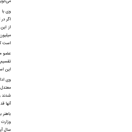
می‌گوین
وی با ا
است که
عضو مج
تقسیم 
این است
وی ادا
معتدل.
شدند و 
آنها قد
باهنر 
وزارت ک
سال آی