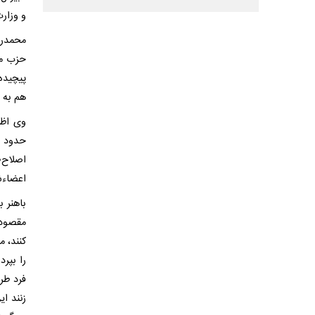
و وزارت
حزب مو
پیچیده
هم به 
وی اظه
اصلاح‌
اعضاءش
باهنر ب
مقصود 
کنند، 
را بپر
فرد طر
زنند ا