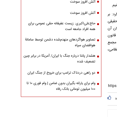
آتش افروز سوخت
یم.
آتش افروز سوخت
د: بر
حقیقی
حاج‌علی‌اکبری: زیست عفیفانه حقی عمومی برای
ان آن
همه افراد جامعه است
قانون
تصاویر هواگردهای منهدم‌شده دشمن توسط سامانۀ
 مجمع
هوافضای سپاه
ظامی،
هشدار پانتا درباره جنگ با ایران/ آمریکا در برابر چین
تضعیف شده
دو راهی دردناک ترامپ برای خروج از جنگ ایران
وام برای یارانه بگیران بدون ضامن | وام فوری ۱۰ تا
۱۰۰ میلیون تومانی بانک رفاه
د