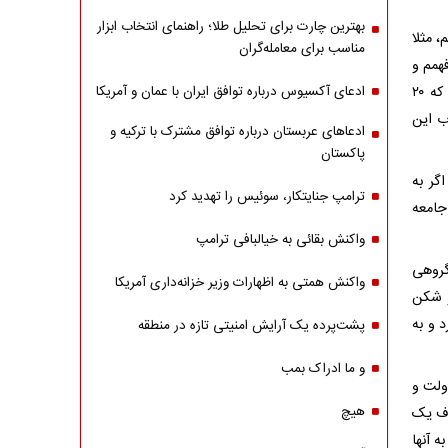
بهترین چارت برای تحلیل طلا؛ راهنمای انتخاب ابزار
، مثلا
مناسب برای معامله‌گران
اندازه ۲۰۰ هزار آدم می‌فهمم و
از این به بعد فهم و شعور و قدرت تحلیلم به اندازه ۲۰۰ هزار اضافه شده، یا کسی که ۲۰
ادعای آکسیوس درباره توافق ایران با عمان و آمریکا
مطلوب این
ادعاهای عربستان درباره توافق مشترک با ترکیه و
پاکستان
گر به
ترامپ جنایتکار، سوئیس را تهدید کرد
جامعه
واکنش بقائی به خیالبافی ترامپ
گروهی
واکنش همتی به اظهارات وزیر خزانه‌داری آمریکا
ر شکن
د و به
پشت‌پرده یک آرایش امنیتی تازه در منطقه
و ما ادراک بمب
ولت و
هیچ
رف یک
 آنها