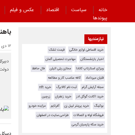
خانه
سیاست
اقتصاد
عکس و فیلم
پیوند‌ها
باهن
نیازمندیها
۱۲ دی ۱۴۰۳ - ۱۷:۳۸
خرید اقساطی لوازم خانگی
قیمت تشک
اخبار بازنشستگان
مهاجرت تحصیلی آلمان
دبیرک
ویزای استارتاپ کانادا
مخازن پلی اتیلن
فال حافظ
دولت 
قلیان میرداماد
کافه مناسب کار و مطالعه
مجله آرایش گرام
ثبت نام کالابرگ
خرید nft
خرید اکانت گوگل ادز
خرید زعفران
زرچین
بوکینگ
خرید پرینتر لیبل زن
آفرتایم
مزایده خودرو
فروشگاه لوله و اتصالات
طراحی سایت در اصفهان
خرید سکه پارسیان گرمی
دبیرکل