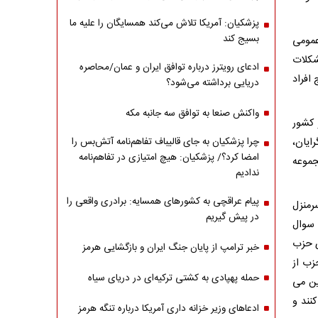
پزشکیان: آمریکا تلاش می‌کند همسایگان را علیه ما
بسیج کند
همین مجمع عمومی
شکلات
ادعای رویترز درباره توافق ایران و عمان/محاصره
افراد
دریایی برداشته می‌شود؟
واکنش صنعا به توافق سه جانبه مکه
 کشور
ایان،
چرا پزشکیان به جای قالیباف تفاهم‌نامه آتش‌بس را
امضا کرد؟/ پزشکیان: هیچ امتیازی در تفاهم‌نامه
جموعه
ندادیم
پیام عراقچی به کشورهای همسایه: برادری واقعی را
سرمنزل
در پیش گیریم
 سوال
ی حزب
خبر ترامپ از پایان جنگ ایران و بازگشایی هرمز
زب از
حمله پهپادی به کشتی ترکیه‌ای در دریای سیاه
ین می
نند و
ادعاهای وزیر خزانه داری آمریکا درباره تنگه هرمز