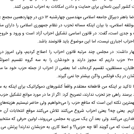
 کشور آیین نامه‌ای برای حمایت و دادن امکانات به احزاب تدوین کنند.
محمدرضا باهنر دبیرکل جامعه اسلامی مهندسین چهارشنبه ۱۲ دی در چهارد
تلفه اسلامی، با بیان اینکه مساله تحزب در نظام جمهوری اسلامی را دارای م
 و جدی است، گفت: در قانون اساسی تشکیل احزاب آزاد است و ورود و خروج 
احزاب اجباری نیست، اما این موضوع باید قانونمند باشد.
ار داشت: در مجلس چند مرتبه قانون احزاب را اصلاح کردیم، ولی امروز در
حدود ۲۰۰ حزب داریم که مجوز دارند و خودشان را به سه گروه تقسیم اصولگر
طلبان، مستقلین، تقسیم کرده‌اند، اما بعضی از احزاب از جمله حزب خود ما م
ان در یک فولکس واگن بیشتر جا نمی گیرند.
ا تاکید بر اینکه من قاطعانه معتقدم واقعاً کشورهای دموکراتیک برای اینکه به 
برسند راهی جز تحزب ندارند، تصریح کرد: اگر از ما در مورد موانع تشکیل حزب
مهمترین نکته این است که منافع حزب را می‌خواهیم ولی حاضر نیستیم هزینه‌ها
دازیم. یعنی چه؟ یعنی احزاب شروع می‌کنند تلاش می‌کنند موقع انتخابات آن ح
فداری می‌کنند ولی بعد آن یک سری به مجلس می‌روند، اولین حرفی که منتخب
ین است که می گویند آقا چه حزبی!؟ و اصلا کاری به حزبشان ندارند! پرتش می ک