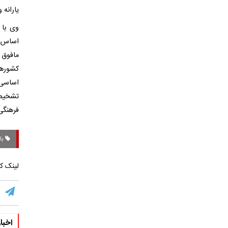
یارانه 
وی با 
اساس م
مافوق 
کشورها
اساسی 
تشخیص 
فرهنگی
با
لینک کو
اخبا