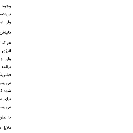
وجود د
بی‌تصم
ولی توا
دلیلش
هر کدا
انرژی 
ولی وق
برنامه
فیلترین
می‌بین
شود که
برای م
می‌بینن
به نظر
دلایل 