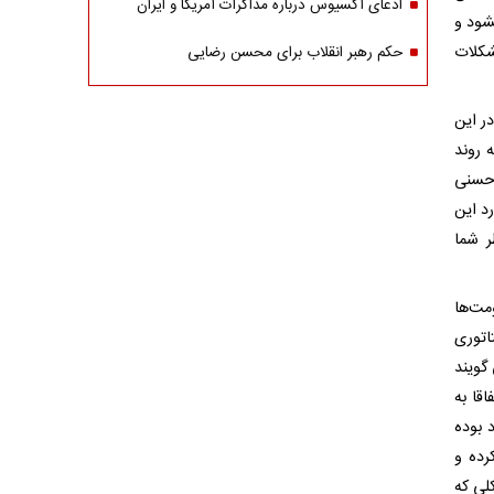
ادعای آکسیوس درباره مذاکرات آمریکا و ایران
شود و
شکلات
حکم رهبر انقلاب برای محسن رضایی
ر این
 روند
 حسنی
د این
ر شما
مت‌ها
اتوری
 گویند
قا به
 بوده
رده و
لی که