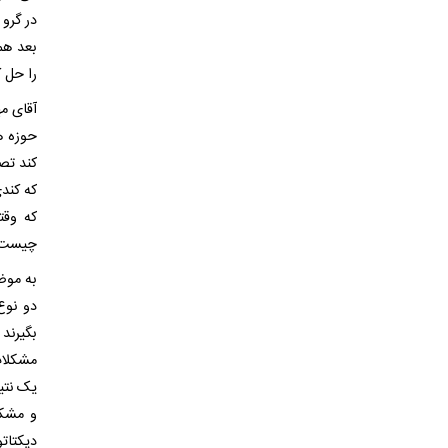
در گرو
بعد هم
را حل 
آقای مه
حوزه ه
کند تص
که کند
که وقت
چیست
به موض
دو نوع
بگیرند 
مشکلات
یک نتیج
و مشکل
دیکتات