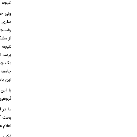
نتیجه 
ولی خب
سازی ب
رفسنجا
از مشک
نتیجه 
برسد اج
یک چیز
جامعه 
این با
با این
گروهی 
ما در 
بحث آق
اعلام ه
فکر می‌