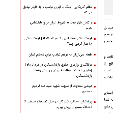
مقام آمریکایی: جنگ با ایران ترامپ را به کارتر تبدیل
می‌کند
واکنش بازار نفت به شروط ایران برای بازگشایی
مسایل
هرمز
واهیم
قیمت طلا و سکه امروز ۱۹ مرداد ۱۴۰۵ | قیمت طلای
«محسن
۱۸ عیار گرمی چند؟
طعنه سی‌ان‌ان به توهم ترامپ برای تسلیم ایران
لات و
نع از
غافلگیری واریزی حقوق بازنشستگان در مرداد ماه |
د است
زمان پرداخت معوقات فروردین و اردیبهشت
بازنشستگان
بات و
فیلمی متفاوت از سپهبد شهید سید عبدالرحیم
موسوی
استای
 شما
پزشکیان: مذاکره کنندگان در حال گفت‌وگو هستند تا
ش های
انشاالله مسیر را پیش ببریم