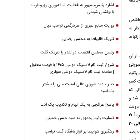
جامعه
اشاره‌ رئیس‌جمهور به فعالیت شبانه‌روزی وزیر‌خارجه
با چاشنی شوخی
هاشمی
روایت منابع عبری از سردرگمی ترامپ میان
ظر به
رتباط
تبریک قالیباف به محسن رضایی
رئیس مجلس انتصاب ذوالقدر را تبریک گفت
از آن
صورتی
شروع ثبت نام لاستیک دولتی ۱۴۰۵ با قیمت معقول
| سامانه ثبت نام لاستیک دولتی سواری
‌کنیم
ت کسر
دبیر جدید شورای عالی امنیت ملی را بیشتر
نی که
بشناسید
بود و بعد کم شد و
پاسخ عراقچی به یک ابهام و تکذیب یک ادعا
شده دولت
نمی‌تواند به اندازه تورم حقوق را افزایش دهد و این طور می‌شود که سالی حداقل تقریباً ۲۰
تسلیت رئیس‌جمهور به سید حسن خمینی
درصد حقوق‌ها افزایش می‌یابد ولی تورم از ۳۳ تا ۵۰ درصد هم داشته‌ایم، حداقل سالی ۲۰
رهگیری هواپیما بر فراز باشگاه گلف ترامپ
 درصد