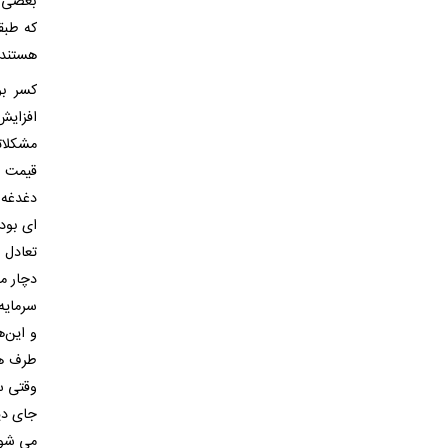
بعضی ا
که طبق
هستند،
کسر بو
افزایش
مشکلات
قیمت ه
دغدغه 
ای بود 
تعادل م
دچار م
سرمایه‌
و این‌
طرف هم
وقتی سر
جای دی
می شود