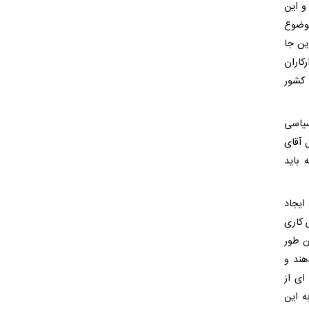
و این
موضوع
ین جا
کاران
 کشور
سیاسی
 آقای
 باید
ایجاد
 کاری
ن طور
هند و
ای از
ه این