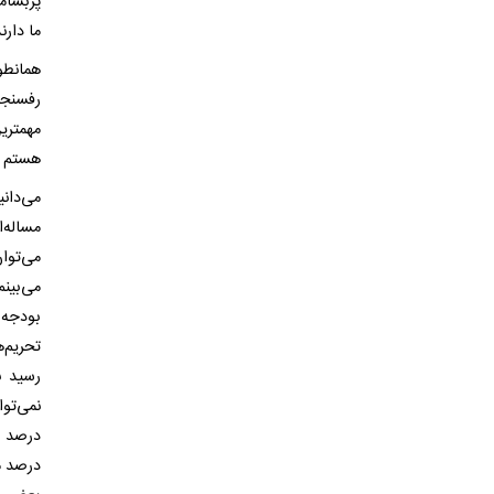
پربسام
ما دارن
همانطو
رفسنجا
مهمتری
هستم م
می‌دان
مساله‌
می‌توا
می‌بین
بودجه 
درصد مر