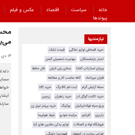
خانه
سیاست
اقتصاد
عکس و فیلم
پیوند‌ها
محسن
نیازمندیها
می‌ب
خرید اقساطی لوازم خانگی
قیمت تشک
۱۴ دی ۱۴۰۳ - ۱۰:۲۱
اخبار بازنشستگان
مهاجرت تحصیلی آلمان
ویزای استارتاپ کانادا
مخازن پلی اتیلن
فال حافظ
دغدغه
قلیان میرداماد
کافه مناسب کار و مطالعه
مسایل
خواهی
مجله آرایش گرام
ثبت نام کالابرگ
خرید nft
ایشان
خرید اکانت گوگل ادز
خرید زعفران
زرچین
سازند
ورق سیاه فولادایرانیان
بوکینگ
خرید پرینتر لیبل زن
باربری
آفرتایم
مزایده خودرو
بلیط هواپیما
فروشگاه لوله و اتصالات
لوازم یدکی ماشین های کیا
طراحی سایت در اصفهان
قهوه ساز دلونگی