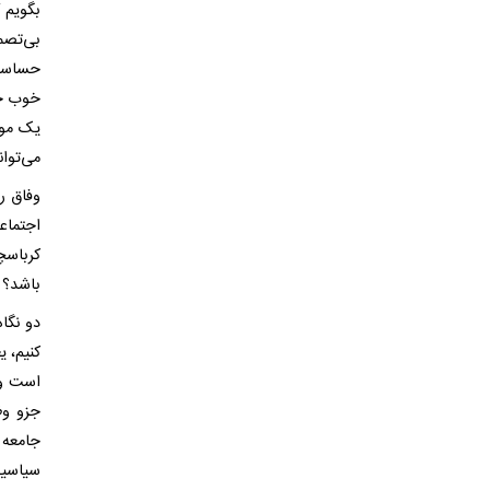
بگویم 
بی‌تصم
حساسیت
خوب جو
یک موض
می‌توا
وفاق ر
اجتماع
کرباسچ
باشد؟
دو نگا
کنیم، 
است و 
جزو وظ
جامعه 
سیاسیو