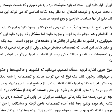
 ایران قرار دارد این است که باید معیشت مردم به هر صورتی که هست درست ب
 بحث سرمایه و توسعه اشتغال. به نظر بنده نکات اساسی که می تواند این م
کند یکی از آنها سیاست خارجی و رفع تحریم هاست.
ندس راجع به این‌ها و دیگر مسائل مهمی که در کشور وجود دارد و این که باید د
ا اقداماتی هم انجام بشود اجماع وجود دارد؛ اما مشکلی که وجود دارد این که
میم‌گیری در کشور به نظر یکی از چالش‌ها و دغدغه‌های موجود است؛ البته یک
ی دارد شاید این است که تصمیمات پخته‌تر می‌شود ولی از آن طرف قبحی که دار
ی تصمیمات به تاخیر بیافتد حتی پس از اتخاذ و اجرا بی‌اثر می‌شوند. نظ
؟
وع خوبی اشاره کردید؛ مسأله تصمیم، می‌دانید که کشورها و حاکمیت‌ها و حکو
 می‌توانند برخورد کنند یک نوع که می توانند بیایند و تصمیمات را شبه دیکت
و دستور اجرا بدهند و اجرا بکنند، اتفاقا بعضی از جوامع این را می پذیرند و می
 می تواند با دستور قاطع حل شود. جوامعی هستند که بعد از مشکلات زیاد اتفا
ه ای می رسند؛ مثلا یک زمانی می‌گفتند در ایران در اوایل قرن گذشته دزدی زیاد
ات زیاد بوده وقتی رضا شاه آمده تصمیمات قاطع گرفته و مشکلات را حل ک
وری راه انداخته و برخی همان موقع چون ناامنی زیاد بوده پسندیده بودند. مشک