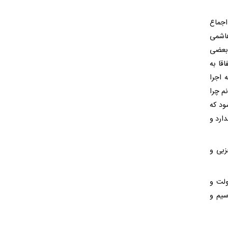
اجماع
هاشمی
 بعضی
قا به
 اجرا
م چرا
ود که
ارد و
زبی و
ولت و
سیم و