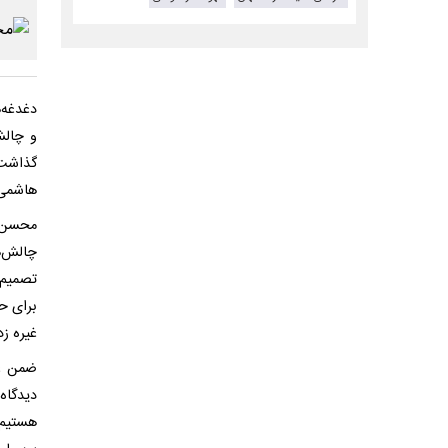
دغدغه‌
و چالش
گذاشت.
هاشمی»
محسن ه
چالش‌ه
تصمیم‌
برای حل
غیره زد
ضمن عر
دیدگاه
هستیم 