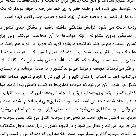
فراد فقیرتر شده‌اند و این یک چالش برای حاکمیت و دولت‌هاست، نتیجه ای
ه متوسط فقیر شده اند و طبقه فقیر به زیر خط فقر رفته و طبقه پولدار که یک
 پولدار تر شده اند و فاصله طبقاتی زیاد شده و ضریب جینی تغییر کرده است.
دجه باعث می شود افزایش نقدینگی داشته باشیم و مشکل جدی کشور می
 نقدینگی بدون پشتوانه. البته دولت‌ها با آن مخالفت می‌کنند ولی بر
شان استفاده هم می‌کنند که نتیجه می‌شود تورم که خوب این تورم هم باعث م
ا بالا برود و فقر بیشتر شود. پس دغدغه اصلی کشور الان معیشت مردم 
بعدی توسعه است می‌دانید که نگاه آیت الله هاشمی رفسنجانی یک نگاه کاملا 
و فکر می‌کردندکه توسعه و تولید می‌تواند کشور را به تعادل برساند و با رسیدن
ی‌توانیم اهداف انقلاب را دنبال کنیم و اگر این کار را انجام ندهیم اهداف انق
شکل می شود؛ آلان می‌بنید که سرمایه گذاری‌ها به شدت کاهش پیدا کرده، دو
گذاری کمتر می‌کند و پروژه‌های بزرگی را انجام نمی‌دهد؛ این که می‌بینید ناترازی 
ها هم ایجاد شده علت این است که سرمایه گذاری‌های لازم انجام نشده است و 
 وقتی سرمایه گذاری نمی‌شود به یک سبکی فرار سرمایه هم انجام می‌شود
مایه در اختیار عده‌ای است در کشور فرار سرمایه اتفاق می‌افتد، یعنی سرمایه م
گر جا پیدا می‌کند و فعال می‌شود و در نتیجه کشور در دراز مدت دچار مشکلات 
. شدت سرمایه گذاری بسیار مهم است. خلاصه این که دغدغه من و کسانی که 