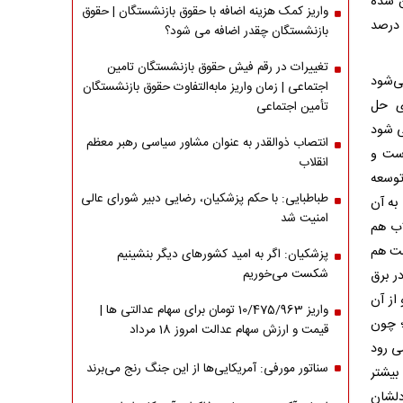
ن شده
واریز کمک هزینه اضافه با حقوق بازنشستگان | حقوق
 درصد
بازنشستگان چقدر اضافه می شود؟
تغییرات در رقم فیش حقوق بازنشستگان تامین
‌شود
اجتماعی | زمان واریز مابه‌التفاوت حقوق بازنشستگان
ای حل
تأمین اجتماعی
ی شود
انتصاب ذوالقدر به عنوان مشاور سیاسی رهبر معظم
است و
انقلاب
توسعه
طباطبایی: با حکم پزشکیان، رضایی دبیر شورای عالی
 به آن
امنیت شد
لاب هم
لت هم
پزشکیان: اگر به امید کشورهای دیگر بنشینیم
شکست می‌خوریم
در برق
از آن
واریز 10/475/963 تومان برای سهام عدالتی ها |
؛ چون
قیمت و ارزش سهام عدالت امروز 18 مرداد
ی رود
سناتور مورفی: آمریکایی‌ها از این جنگ رنج می‌برند
بیشتر
دلشان