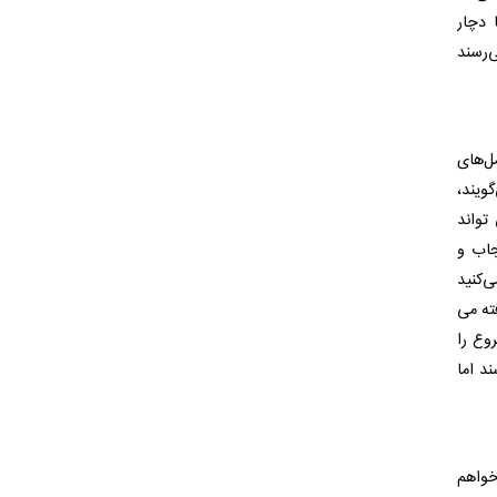
 دچار
‌رسند
ل‌های
ویند،
تواند
جاب و
‌کنید
ته می
وع را
د اما
خواهم