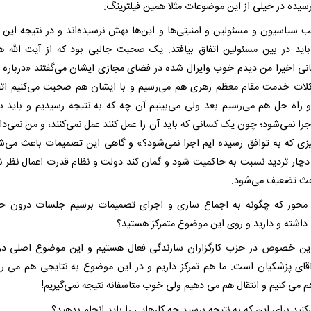
رسیده در خیلی از این موضوعات مثلا همین فیلترینگ.
 سیاسیون و مسئولین و امنیتی‌ها و این‌ها بهش نرسیده‌اند و در نتیجه این 
اید در بین مسئولین اتفاق بیافتد. یک صحبت جالبی بود که از آیت الله 
نی اخیرا من دیدم خوب وایرال شده در فضای مجازی ایشان می‌گفتند «درباره
لات خدمت مقام معظم رهری هم می‌رسیم و با ایشان هم صحبت می‌کنیم اتفا
و راه حل هم می‌رسیم بعد ولی می‌بینیم آن چه که به نتیجه رسیدیم و باید به
را نمی‌شود؛ چون یک کسانی که باید آن را عمل کنند عمل نمی‌کنند، و من نمی‌دان
ی که به توافق رسیده ایم اجرا نمی‌شود؟» و گاهی این تصمیمات باعث می‌ش
دچار تردید نسبت به حاکمیت شود و گمان کند دولت و نظام قدرت اعمال نظر ند
عث تضعیف می‌شود.
 محور که چگونه به اجماع سازی و اجرای تصمیمات برسیم جلسات درون ح
داشته و دارید و روی این موضوع متمرکز هستید؟
این خصوص در حزب کارگزاران سازندگی فعال هستیم و این موضوع اصلی د
ای پزشکیان است. ما هم تمرکز داریم و در این موضوع به نتایجی هم می ر
م می کنیم و انتقال هم می دهیم ولی خوب متاسفانه نتیجه نمی‌گیریم!
کنید برای این که به نتیجه برسید چه کارهایی را باید انجام بدهید؟