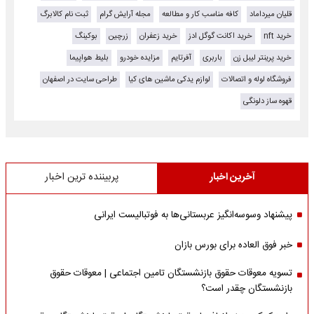
قلیان میرداماد
کافه مناسب کار و مطالعه
مجله آرایش گرام
ثبت نام کالابرگ
خرید nft
خرید اکانت گوگل ادز
خرید زعفران
زرچین
بوکینگ
خرید پرینتر لیبل زن
باربری
آفرتایم
مزایده خودرو
بلیط هواپیما
فروشگاه لوله و اتصالات
لوازم یدکی ماشین های کیا
طراحی سایت در اصفهان
قهوه ساز دلونگی
آخرین اخبار
پربیننده ترین اخبار
پیشنهاد وسوسه‌انگیز عربستانی‌ها به فوتبالیست ایرانی
خبر فوق العاده برای بورس بازان
تسویه معوقات حقوق بازنشستگان تامین اجتماعی | معوقات حقوق
بازنشستگان چقدر است؟