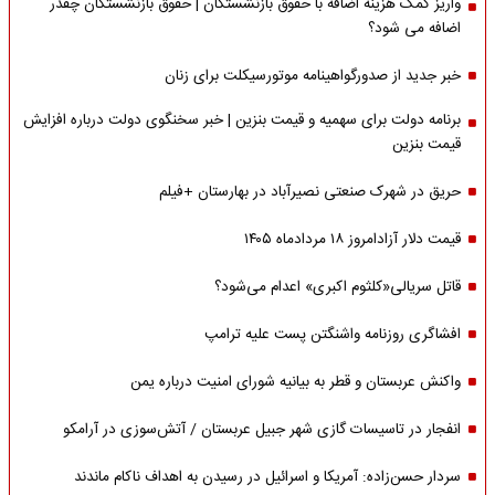
واریز کمک هزینه اضافه با حقوق بازنشستگان | حقوق بازنشستگان چقدر
اضافه می شود؟
خبر جدید از صدورگواهینامه موتورسیکلت برای زنان
برنامه دولت برای سهمیه و قیمت بنزین | خبر سخنگوی دولت درباره افزایش
قیمت بنزین
حریق در شهرک صنعتی نصیرآباد در بهارستان +فیلم
قیمت دلار آزادامروز ۱۸ مردادماه ۱۴۰۵
قاتل سریالی«کلثوم اکبری» اعدام می‌شود؟
افشاگری روزنامه واشنگتن پست علیه ترامپ
واکنش عربستان و قطر به بیانیه شورای امنیت درباره یمن
انفجار در تاسیسات گازی شهر جبیل عربستان / آتش‌سوزی در آرامکو
سردار حسن‌زاده: آمریکا و اسرائیل در رسیدن به اهداف ناکام ماندند