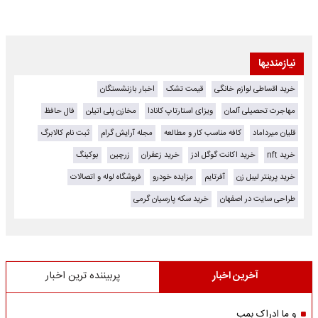
نیازمندیها
خرید اقساطی لوازم خانگی
قیمت تشک
اخبار بازنشستگان
مهاجرت تحصیلی آلمان
ویزای استارتاپ کانادا
مخازن پلی اتیلن
فال حافظ
قلیان میرداماد
کافه مناسب کار و مطالعه
مجله آرایش گرام
ثبت نام کالابرگ
خرید nft
خرید اکانت گوگل ادز
خرید زعفران
زرچین
بوکینگ
خرید پرینتر لیبل زن
آفرتایم
مزایده خودرو
فروشگاه لوله و اتصالات
طراحی سایت در اصفهان
خرید سکه پارسیان گرمی
آخرین اخبار
پربیننده ترین اخبار
و ما ادراک بمب