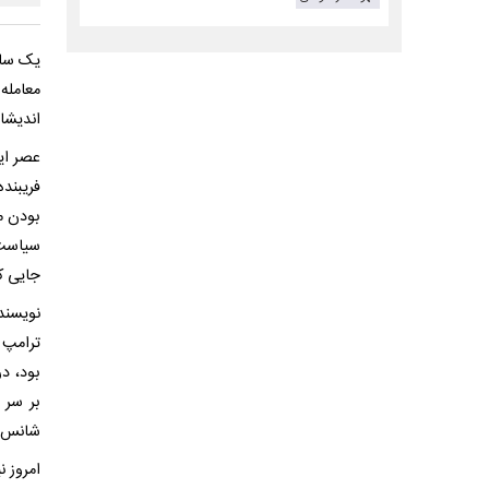
یک سای
معامله
اندیشا
عصر ایر
فریبنده
بودن م
سیاست 
جایی که
نویسند
ترامپ 
بود، در
بر سر 
شانس ت
امروز ن