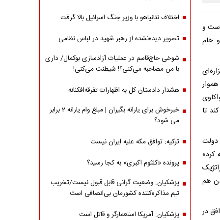
اختلاف نتانیاهو با وزیر جنگ اسرائیل بالا گرفت
است و
تصویر دیده‌نشده از رهبر شهید در لباس نظامی
و خام
شوخی حاج‌قاسم در عملیات آزادسازی بوکمال/ داری
با من مصاحبه‌ می‌کنی؟! شیطنت می‌کنی!
ره‌ای
هموار
هشدار دادستان کل به اظهارات تفرقه‌افکنانه
اکاوی
خبرخوش برای یارانه بگیران | مبلغ وام یارانه 2 برابر
ند تا
می شود؟
 دولت
ترکیه: توافق مکه علیه ایران نیست
 کرده
پرونده «کلثوم اکبری» به کجا رسید؟
راتژیک
دن هم
پزشکیان: وضعیت گرانی قابل قبول نیست/تخریب
تیم مذاکره‌کننده کشورمان بی‌انصافی است
افق در
پزشکیان: آمریکا استعمارگر و قاتل است