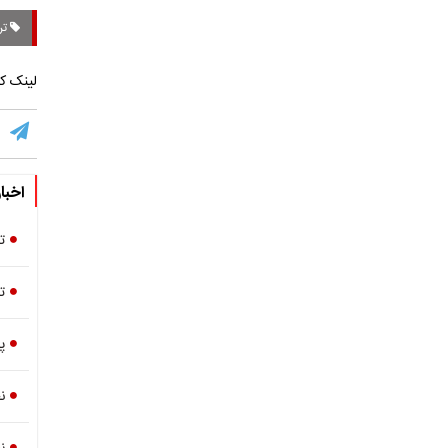
تر
لینک کو
اخبا
ت
تر
پ
ن