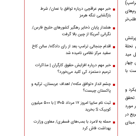
رامپ)
خبر مهم عراقچی درباره توافق با عمان/ شرط
م‌های
بازگشایی تنگه هرمز
منفعت‌طلب‌تر
هشدار پایان ذخایر رهگیر کشورهای خلیج فارس/
نگرانی آمریکا از چین بالا گرفت
ر‌تنش
 نحلۀ
اقدام جنجالی ترامپ بعد از رای دادگاه/ سالن کاخ
سفید مرکز نظامی نامیده شد
ل مید
 چهار
خبر مهم درباره افزایش حقوق کارگران | مذاکرات
ت با
ترمیم دستمزد کی کلید می‌خورد؟
چشم انداز «توافق مکه»/ اهداف عربستان، ترکیه و
کرد و
پاکستان چیست؟
 تحقق
ثبت نام سایپا امروز ۱۷ مرداد ۱۴۰۵ | با ۵۰۰ میلیون
 مورد
کوییک S بخرید
یع در
حمله به لامرد با بمب‌های فسفری/ معاون وزارت
مبنای
بهداشت فاش کرد