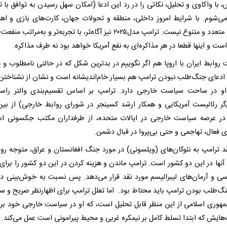
با واکاوی و تحلیل، نکاتی را در رد این ادعا (امکان سهل رسیدن به توافق با ت
 می‌شوم. با شرایط امروز داخلی، منطقه و تحولات جهان، کارت‌های بازی و اهر
مذاکره متعدد و متنوع نیست. ترامپ مدل۲۰۲۵ نیز آگاه‌تر، با تجربه‌تر و به‌مراتب 
است و اینها قطعا در هر مذاکره‌ای به نفع آمریکا خواهد بود نه طرف مذاکره.
روابط ایران با اروپا هم اگر نگوییم در بدترین شکل که در حالتی نامطلوب و پ
دعای جنگ‌طلب نبودن ترامپ هم بسیار خام‌اندیشانه است و نشان از نشناختن
و در ساحت سیاست خارجی دارد. ترامپ بر اساس تقسیم‌بندی والتر راس
‌گر رئالیست آمریکایی و همکار ارشد کسینجر در شورای روابط خارجی‌) از بین
ر عرصه سیاست خارجی در ایالات متحده، از طرفداران مکتب جکسونی اس
ی فعال، تهاجمی و حتی بی‌پروا در قبال دشمن.
قد ترامپ به نئوکان‌های (ویلسونی) در مورد جنگ افغانستان و عراق، متوجه روی
 آنها در این دو کشور است. ترامپ ماندن و هزینه کردن در این دو کشور را برای
سی و آرمان‌های لیبرالیسم مورد نقد قرار می‌دهد. پس نسبت به خوش‌بینی در
گ‌طلب بودن ترامپ باید محتاط بود. اما تعلل ترامپ برای اظهار‌‌نظر صریح و سر
مهوری ‌اسلامی از این منظر قابل تحلیل است، که او در سیاست خارجی خود بر 
هایش که ابتدا تسلط کامل بر نیمکره غربی و محیط پیرامونی‌ است عمل می‌کند.