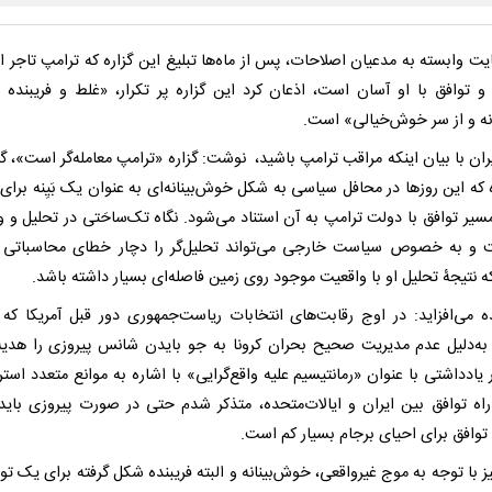
ت وابسته به مدعیان اصلاحات، پس از ماه‌ها تبلیغ این گزاره که ترامپ تاجر 
 و توافق با او آسان است، اذعان کرد این گزاره پر تکرار، «غلط و فریبنده 
نه و از سر خوش‌خیالی» است.
ان با بیان اینکه مراقب ترامپ باشید، نوشت: گزاره «ترامپ معامله‌گر است»، گزا
 که این روزها در محافل سیاسی به شکل خوش‌بینانه‌ای به عنوان یک بَیِنه برای 
سیر توافق با دولت ترامپ به آن استناد می‌شود. نگاه تک‌ساحَتی در تحلیل و و
و به خصوص سیاست خارجی می‌تواند تحلیل‌گر را دچار خطای محاسباتی ک
 نتیجۀ تحلیل او با واقعیت موجود روی زمین فاصله‌ای بسیار داشته باشد.
ه می‌افزاید: در اوج رقابت‌های انتخابات ریاست‌جمهوری دور قبل آمریکا که
به‌دلیل عدم مدیریت صحیح بحران کرونا به جو‌ بایدن شانس پیروزی را هدیه
 یادداشتی با عنوان «رمانتیسیم علیه واقع‌گرایی» با اشاره به موانع متعدد است
راه توافق بین ایران و ایالات‌متحده، متذکر شدم حتی در صورت پیروزی بای
وافق برای احیای برجام بسیار کم است.
یز با توجه به موج غیرواقعی، خوش‌بینانه و البته فریبنده شکل گرفته برای یک تو