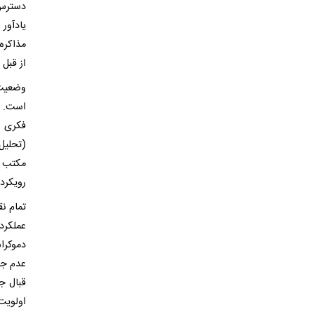
دسترس، 
یادآور
از قبل 
وضعیت 
است. ا
فکری ا
(تحلیل
مکتب د
رویکرد
تمام ن
عملکرد
دموکرا
عدم جن
قبال ج
اولویت‌