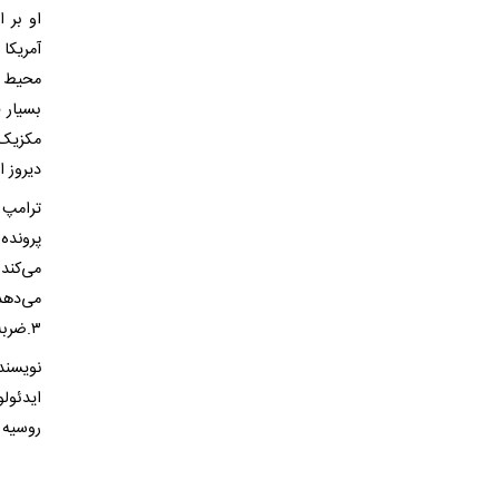
او بر 
آمریکا
محیط پ
بسیار ق
مکزیک 
دیروز ا
ترامپ 
پرونده
می‌کند
۳.ضربه اساسی وارد مذاکره خواهد شد.
نویسنده
ایدئولو
روسیه و