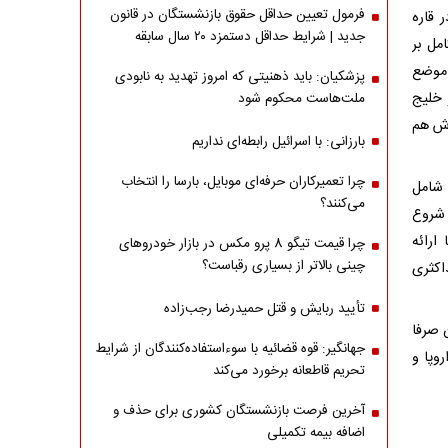
فرمول تعیین حداقل حقوق بازنشستگان در قانون
 قاره
جدید | شرایط حداقل دستمزد ۲۰ سال سابقه
مل بر
 موضع
پزشکیان: باید ذهنیتی که امروز تهدید به نابودی
و خلیج
ملت‌هاست محکوم شود
اش هم
بارزانی: با اسرائیل رابطه‌ای نداریم
چرا تعمیرکاران حرفه‌ای موبایل، بارسا را انتخاب
 شامل
می‌کنند؟
 شروع
ارائه
چرا قیمت تیگو 8 پرو مکس در بازار خودروهای
چینی بالاتر از بسیاری رقباست؟
 شامل ۱.دیپلماسی ۲.فشار حداکثری
تأیید ربایش و قتل حمیدرضا رجب‌زاده
 صرفا
جهانگیر: قوه قضائیه با سوءاستفاده‌کنندگان از شرایط
وپا و
تحریم قاطعانه برخورد می‌کند
آخرین فرصت بازنشستگان کشوری برای حذف و
اضافه بیمه تکمیلی