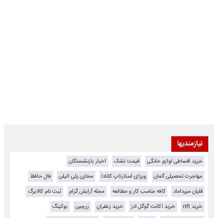
نیازمندیها
خرید اقساطی لوازم خانگی
قیمت تشک
اخبار بازنشستگان
مهاجرت تحصیلی آلمان
ویزای استارتاپ کانادا
مخازن پلی اتیلن
فال حافظ
قلیان میرداماد
کافه مناسب کار و مطالعه
مجله آرایش گرام
ثبت نام کالابرگ
خرید nft
خرید اکانت گوگل ادز
خرید زعفران
زرچین
بوکینگ