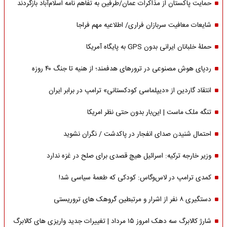
حمایت پاکستان از مذاکرات عمان/طرفین به تفاهم نامه اسلام‌آباد بازگردند
شایعات معافیت سربازان فراری/ اطلاعیه مهم فراجا
حملۀ خلبانان ایرانی بدون GPS به پایگاه آمریکا
ردپای هوش مصنوعی در ترورهای هدفمند؛ از هنیه تا جنگ ۴۰ روزه
انتقاد گاردین از «دیپلماسی کودکستانی» ترامپ در برابر ایران
تنگه ملک ماست | این‌بار بدون حتی نظر امریکا
احتمال شنیدن صدای انفجار در پاکدشت / نگران نشوید
وزیر خارجه ترکیه: اسرائیل هیچ قصدی برای صلح در غزه ندارد
کمدی ترامپ در لاس‌وگاس: کودکی که طعمۀ سیاسی شد!
دستگیری ۸ نفر از اشرار و مرتبطین گروهک های تروریستی
شارژ کالابرگ سه دهک امروز ۱۵ مرداد | تغییرات جدید واریزی های کالابرگ