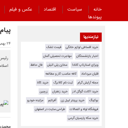
خانه
سیاست
اقتصاد
عکس و فیلم
پیوند‌ها
پیام 
نیازمندیها
۲۴ بهمن ۱۴۰۳ - ۱۳:۴۳
خرید اقساطی لوازم خانگی
قیمت تشک
اخبار بازنشستگان
مهاجرت تحصیلی آلمان
رئیس 
ویزای استارتاپ کانادا
مخازن پلی اتیلن
فال حافظ
اسلام
قلیان میرداماد
کافه مناسب کار و مطالعه
مجله آرایش گرام
ثبت نام کالابرگ
خرید nft
خرید اکانت گوگل ادز
خرید زعفران
زرچین
بوکینگ
خرید پرینتر لیبل زن
آفرتایم
مزایده خودرو
فروشگاه لوله و اتصالات
طراحی سایت در اصفهان
خرید سکه پارسیان گرمی
محمدبا