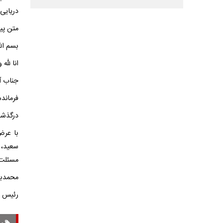
دریایی
متن پی
بسم الل
انا لله 
جناب آق
فرماند
درگذشت
با عرض
سعید، 
مسئلت 
محمدباق
رئیس م