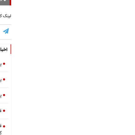
مح
لینک کو
اخبا
پ
پ
پ
ق
ق
گ