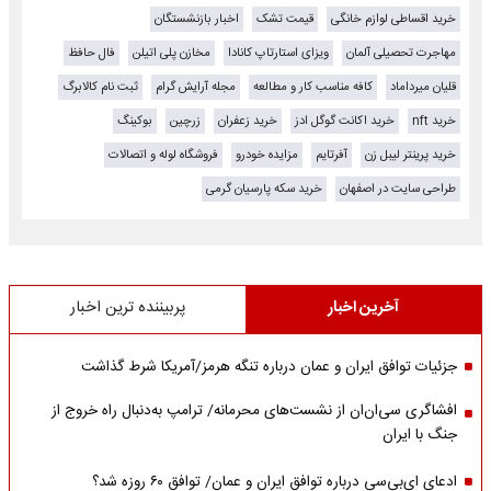
خرید اقساطی لوازم خانگی
قیمت تشک
اخبار بازنشستگان
مهاجرت تحصیلی آلمان
ویزای استارتاپ کانادا
مخازن پلی اتیلن
فال حافظ
قلیان میرداماد
کافه مناسب کار و مطالعه
مجله آرایش گرام
ثبت نام کالابرگ
خرید nft
خرید اکانت گوگل ادز
خرید زعفران
زرچین
بوکینگ
خرید پرینتر لیبل زن
آفرتایم
مزایده خودرو
فروشگاه لوله و اتصالات
طراحی سایت در اصفهان
خرید سکه پارسیان گرمی
آخرین اخبار
پربیننده ترین اخبار
جزئیات توافق ایران و عمان درباره تنگه هرمز/آمریکا شرط گذاشت
افشاگری سی‌ان‌ان از نشست‌های محرمانه/ ترامپ به‌دنبال راه خروج از
جنگ با ایران
ادعای ای‌بی‌سی درباره توافق ایران و عمان/ توافق ۶۰ روزه شد؟