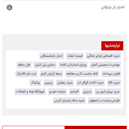
نیازمندیها
خرید اقساطی لوازم خانگی
قیمت تشک
اخبار بازنشستگان
مهاجرت تحصیلی آلمان
ویزای استارتاپ کانادا
مخازن پلی اتیلن
فال حافظ
قلیان میرداماد
کافه مناسب کار و مطالعه
مجله آرایش گرام
ثبت نام کالابرگ
خرید nft
خرید اکانت گوگل ادز
خرید زعفران
زرچین
بوکینگ
خرید پرینتر لیبل زن
باربری
آفرتایم
مزایده خودرو
فروشگاه لوله و اتصالات
طراحی سایت در اصفهان
خرید سکه پارسیان گرمی