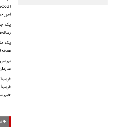
اکانت‌ه
امور خا
یک جست
رسانه‌
یک منب
هدف تخ
بررسی 
سازمان 
غریب‌آ
غریب‌آ
خبررسا
غر