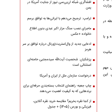
افشاگری شبکه ان‌بی‌سی نیوز از جنایت آمریکا در
وزارت
یمن
ترامپ: ترجیح می‌دهم با ایرانی‌‌ها به توافق برسم
طه در
ماجرای نصب سنگ مزار اکبر عبدی بدون اطلاع
خانواده +عکس
 و با
ادعایی جدید از وال‌استریت‌ژورنال درباره توافق بر سر
هرمز
بانیت
پزشکیان: شخصیت آیت‌الله سیدمجتبی خامنه‌ای
استثنائی است
ش مهم
 این
درخواست سازمان ملل از ایران و آمریکا
چاپ جعبه؛ راهنمای انتخاب بسته‌بندی حرفه‌ای برای
برندهایی که به کیفیت اهمیت می‌دهند
از کجا نقره بخریم؟ مقایسه خرید نقره آنلاین،
فیزیکی و بورس (1405) + جدول