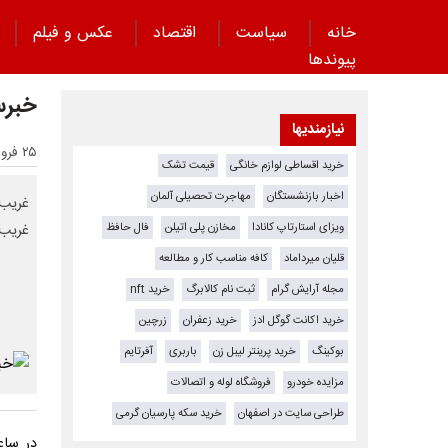
خانه
سیاست
اقتصاد
عکس و فیلم
پیوند‌ها
خبرس
نیازمندیها
۲۵ فروردین ۱۴۰۴ - ۲۱:۴۹
خرید اقساطی لوازم خانگی
قیمت تشک
اخبار بازنشستگان
مهاجرت تحصیلی آلمان
غریب‌
ویزای استارتاپ کانادا
مخازن پلی اتیلن
فال حافظ
غریب‌
قلیان میرداماد
کافه مناسب کار و مطالعه
مجله آرایش گرام
ثبت نام کالابرگ
خرید nft
خرید اکانت گوگل ادز
خرید زعفران
زرچین
بوکینگ
خرید پرینتر لیبل زن
باربری
آفرتایم
مزایده خودرو
فروشگاه لوله و اتصالات
طراحی سایت در اصفهان
خرید سکه پارسیان گرمی
در ساع