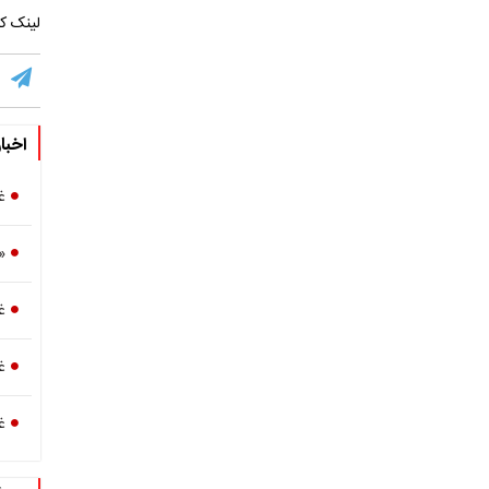
لینک کو
اخبا
غ
«
غ
غ
غ