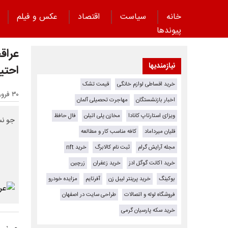
خانه
سیاست
اقتصاد
عکس و فیلم
پیوند‌ها
عراق
نیازمندیها
احتیا
خرید اقساطی لوازم خانگی
قیمت تشک
۳۰ فروردین ۱۴۰۴ - ۲۱:۵۵
اخبار بازنشستگان
مهاجرت تحصیلی آلمان
ویزای استارتاپ کانادا
مخازن پلی اتیلن
فال حافظ
جو نس
قلیان میرداماد
کافه مناسب کار و مطالعه
مجله آرایش گرام
ثبت نام کالابرگ
خرید nft
خرید اکانت گوگل ادز
خرید زعفران
زرچین
بوکینگ
خرید پرینتر لیبل زن
آفرتایم
مزایده خودرو
فروشگاه لوله و اتصالات
طراحی سایت در اصفهان
خرید سکه پارسیان گرمی