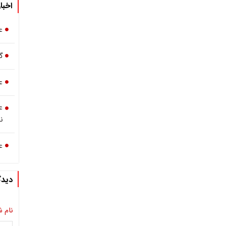
اخبا
ع
گ
ع
ع
ن
ع
دیدگ
نام ش