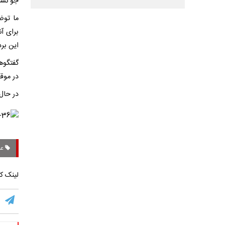
جو نسب
ما توض
برای آ
این بر
گفتگوه
در موق
در حال
عر
لینک کو