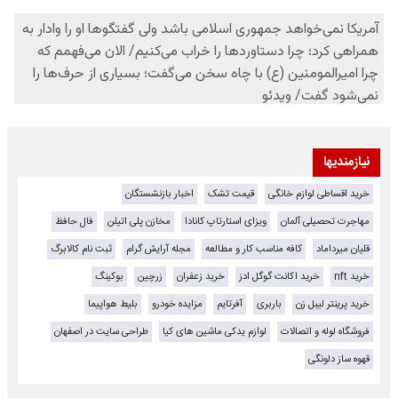
نیازمندیها
خرید اقساطی لوازم خانگی
قیمت تشک
اخبار بازنشستگان
مهاجرت تحصیلی آلمان
ویزای استارتاپ کانادا
مخازن پلی اتیلن
فال حافظ
قلیان میرداماد
کافه مناسب کار و مطالعه
مجله آرایش گرام
ثبت نام کالابرگ
خرید nft
خرید اکانت گوگل ادز
خرید زعفران
زرچین
بوکینگ
خرید پرینتر لیبل زن
باربری
آفرتایم
مزایده خودرو
بلیط هواپیما
فروشگاه لوله و اتصالات
لوازم یدکی ماشین های کیا
طراحی سایت در اصفهان
قهوه ساز دلونگی