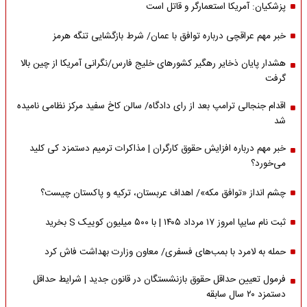
پزشکیان: آمریکا استعمارگر و قاتل است
خبر مهم عراقچی درباره توافق با عمان/ شرط بازگشایی تنگه هرمز
هشدار پایان ذخایر رهگیر کشورهای خلیج فارس/نگرانی آمریکا از چین بالا
گرفت
اقدام جنجالی ترامپ بعد از رای دادگاه/ سالن کاخ سفید مرکز نظامی نامیده
شد
خبر مهم درباره افزایش حقوق کارگران | مذاکرات ترمیم دستمزد کی کلید
می‌خورد؟
چشم انداز «توافق مکه»/ اهداف عربستان، ترکیه و پاکستان چیست؟
ثبت نام سایپا امروز ۱۷ مرداد ۱۴۰۵ | با ۵۰۰ میلیون کوییک S بخرید
حمله به لامرد با بمب‌های فسفری/ معاون وزارت بهداشت فاش کرد
فرمول تعیین حداقل حقوق بازنشستگان در قانون جدید | شرایط حداقل
دستمزد ۲۰ سال سابقه