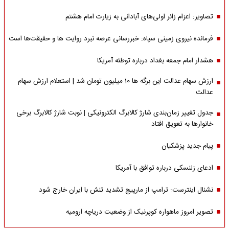
تصاویر: اعزام زائر اولی‌های آبادانی به زیارت امام هشتم
فرمانده نیروی زمینی سپاه: خبررسانی عرصه نبرد روایت ها و حقیقت‌ها است
هشدار امام جمعه بغداد درباره توطئه آمریکا
ارزش سهام عدالت این برگه ها 10 میلیون تومان شد | استعلام ارزش سهام
عدالت
جدول تغییر زمان‌بندی شارژ کالابرگ الکترونیکی | نوبت شارژ کالابرگ برخی
خانوارها به تعویق افتاد
پیام جدید پزشکیان
ادعای زلنسکی درباره توافق با آمریکا
نشنال اینترست: ترامپ از مارپیچ تشدید تنش با ایران خارج شود
تصویر امروز ماهواره کوپرنیک از وضعیت دریاچه ارومیه