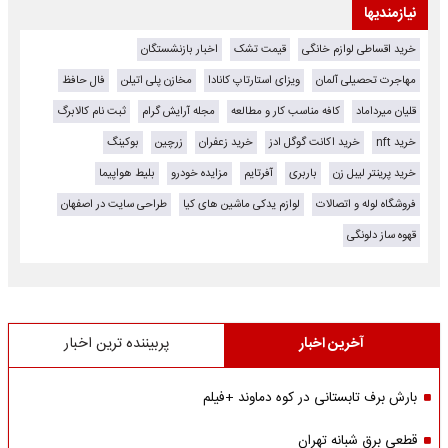
نیازمندیها
خرید اقساطی لوازم خانگی
قیمت تشک
اخبار بازنشستگان
مهاجرت تحصیلی آلمان
ویزای استارتاپ کانادا
مخازن پلی اتیلن
فال حافظ
قلیان میرداماد
کافه مناسب کار و مطالعه
مجله آرایش گرام
ثبت نام کالابرگ
خرید nft
خرید اکانت گوگل ادز
خرید زعفران
زرچین
بوکینگ
خرید پرینتر لیبل زن
باربری
آفرتایم
مزایده خودرو
بلیط هواپیما
فروشگاه لوله و اتصالات
لوازم یدکی ماشین های کیا
طراحی سایت در اصفهان
قهوه ساز دلونگی
آخرین اخبار
پربیننده ترین اخبار
بارش برف تابستانی در کوه دماوند +فیلم
قطعی برق شبانه تهران