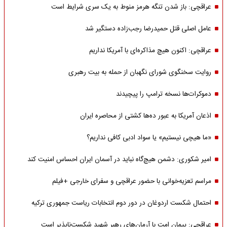
عراقچی: باز شدن تنگه هرمز منوط به یک سری شرایط است
عامل اصلی قتل حمیدرضا رجب‌زاده دستگیر شد
عراقچی: اکنون هیچ مذاکره‌ای با آمریکا نداریم
روایت سخنگوی شورای نگهبان از حمله به بیت رهبری
دموکرات‌ها نسخه ترامپ را پیچیدند
اذعان آمریکا به عبور ده‌ها کشتی از محاصره ایران
«ما هیچی نیستیم» یا سواد ادبی کافی نداریم؟
امیر شکوری: دشمن هیچ‌گاه نباید در آسمان ایران احساس امنیت کند
مراسم تعزیه‌خوانی با حضور عراقچی و سفرای خارجی +فیلم
احتمال شکست اردوغان در دور دوم انتخابات ریاست جمهوری ترکیه
عراقچی: پیمان امت با آرمان‌های رهبر شهید شکست‌ناپذیر است