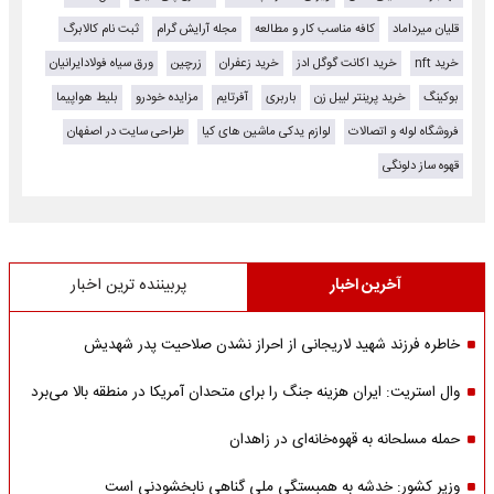
قلیان میرداماد
کافه مناسب کار و مطالعه
مجله آرایش گرام
ثبت نام کالابرگ
خرید nft
خرید اکانت گوگل ادز
خرید زعفران
زرچین
ورق سیاه فولادایرانیان
بوکینگ
خرید پرینتر لیبل زن
باربری
آفرتایم
مزایده خودرو
بلیط هواپیما
فروشگاه لوله و اتصالات
لوازم یدکی ماشین های کیا
طراحی سایت در اصفهان
قهوه ساز دلونگی
آخرین اخبار
پربیننده ترین اخبار
خاطره فرزند شهید لاریجانی از احراز نشدن صلاحیت پدر شهدیش
وال استریت: ایران هزینه جنگ را برای متحدان آمریکا در منطقه بالا می‌برد
حمله مسلحانه به قهوه‌خانه‌ای در زاهدان
وزیر کشور: خدشه به همبستگی ملی گناهی نابخشودنی است